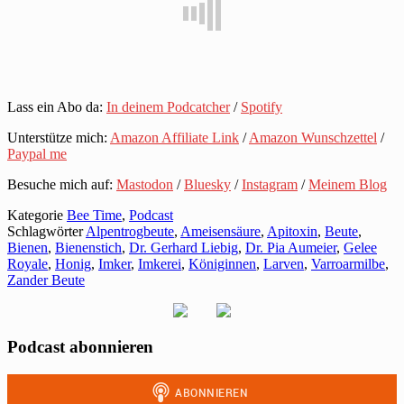
Lass ein Abo da:
In deinem Podcatcher
/
Spotify
Unterstütze mich:
Amazon Affiliate Link
/
Amazon Wunschzettel
/
Paypal me
Besuche mich auf:
Mastodon
/
Bluesky
/
Instagram
/
Meinem Blog
Kategorie
Bee Time
,
Podcast
Schlagwörter
Alpentrogbeute
,
Ameisensäure
,
Apitoxin
,
Beute
,
Bienen
,
Bienenstich
,
Dr. Gerhard Liebig
,
Dr. Pia Aumeier
,
Gelee
Royale
,
Honig
,
Imker
,
Imkerei
,
Königinnen
,
Larven
,
Varroarmilbe
,
Zander Beute
Podcast abonnieren