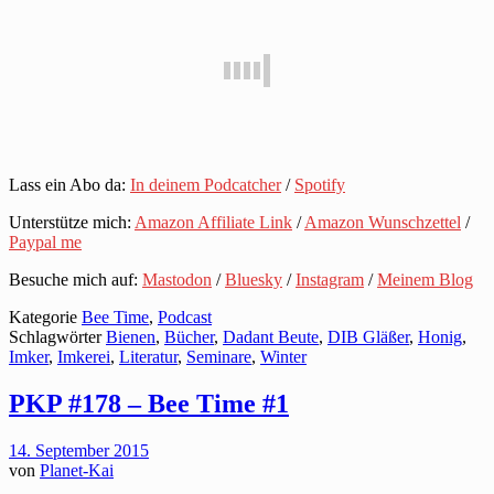
Lass ein Abo da:
In deinem Podcatcher
/
Spotify
Unterstütze mich:
Amazon Affiliate Link
/
Amazon Wunschzettel
/
Paypal me
Besuche mich auf:
Mastodon
/
Bluesky
/
Instagram
/
Meinem Blog
Kategorie
Bee Time
,
Podcast
Schlagwörter
Bienen
,
Bücher
,
Dadant Beute
,
DIB Gläßer
,
Honig
,
Imker
,
Imkerei
,
Literatur
,
Seminare
,
Winter
PKP #178 – Bee Time #1
14. September 2015
von
Planet-Kai