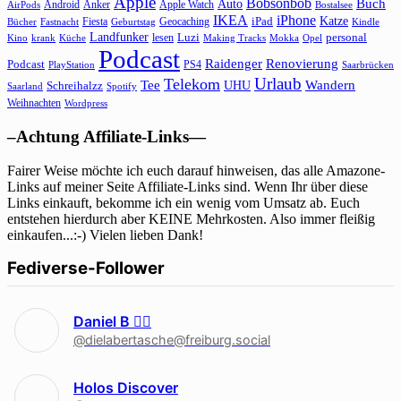
Apple
Bobsonbob
Buch
Auto
Android
Anker
Apple Watch
AirPods
Bostalsee
IKEA
iPhone
Katze
Fiesta
Geocaching
iPad
Bücher
Fastnacht
Kindle
Geburtstag
Landfunker
lesen
Luzi
personal
Kino
krank
Küche
Making Tracks
Mokka
Opel
Podcast
Raidenger
Renovierung
Podcast
PS4
Saarbrücken
PlayStation
Urlaub
Telekom
Wandern
Tee
Schreihalzz
UHU
Saarland
Spotify
Weihnachten
Wordpress
–Achtung Affiliate-Links—
Fairer Weise möchte ich euch darauf hinweisen, das alle Amazone-
Links auf meiner Seite Affiliate-Links sind. Wenn Ihr über diese
Links einkauft, bekomme ich ein wenig vom Umsatz ab. Euch
entstehen hierdurch aber KEINE Mehrkosten. Also immer fleißig
einkaufen...:-) Vielen lieben Dank!
Fediverse-Follower
Daniel B 🏳‍🌈
@dielabertasche@freiburg.social
Holos Discover