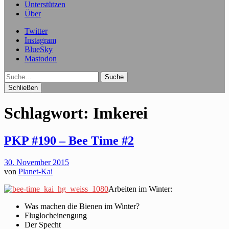
Unterstützen
Über
Twitter
Instagram
BlueSky
Mastodon
Suche
Schließen
Schlagwort:
Imkerei
PKP #190 – Bee Time #2
30. November 2015
von
Planet-Kai
Arbeiten im Winter:
Was machen die Bienen im Winter?
Fluglocheinengung
Der Specht