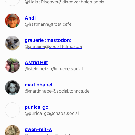
@HolosDiscover@discover.holos.social
Andi
@hattmann@troet.cafe
grauerle :mastodon:
@grauerle@social.tchncs.de
Astrid Hilt
@steinmetzin@gruene.social
martinhabel
@martinhabel@social.tchncs.de
punica_gc
@punica_gc@chaos.social
swen-mit-w