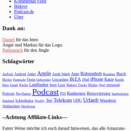
Kommentar Feed
Bitlove
Podcast.de
Über
Dank an:
Daniel
für das Intro
Angie und Markus für das Logo.
Parkrausch
für den Jingle
Schlagwörter
Apple
Bobsonbob
Buch
Auto
Android
Anker
Apple Watch
AirPods
Bostalsee
IKEA
iPhone
Katze
Fiesta
Geocaching
iPad
Bücher
Fastnacht
Kindle
Geburtstag
Landfunker
lesen
Luzi
personal
Kino
krank
Küche
Making Tracks
Mokka
Opel
Podcast
Raidenger
Renovierung
Podcast
PS4
Saarbrücken
PlayStation
Urlaub
Telekom
Wandern
Tee
Schreihalzz
UHU
Saarland
Spotify
Weihnachten
Wordpress
–Achtung Affiliate-Links—
Fairer Weise möchte ich euch darauf hinweisen, das alle Amazone-