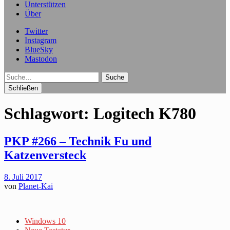
Unterstützen
Über
Twitter
Instagram
BlueSky
Mastodon
Suche
Schließen
Schlagwort:
Logitech K780
PKP #266 – Technik Fu und
Katzenversteck
8. Juli 2017
von
Planet-Kai
Windows 10