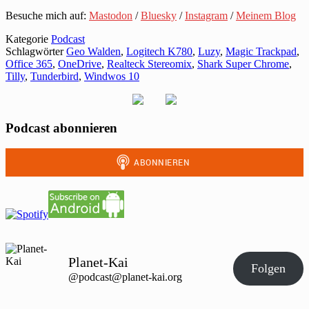
Besuche mich auf:
Mastodon
/
Bluesky
/
Instagram
/
Meinem Blog
Kategorie
Podcast
Schlagwörter
Geo Walden
,
Logitech K780
,
Luzy
,
Magic Trackpad
,
Office 365
,
OneDrive
,
Realteck Stereomix
,
Shark Super Chrome
,
Tilly
,
Tunderbird
,
Windwos 10
Podcast abonnieren
Planet-Kai
Folgen
@podcast@planet-kai.org