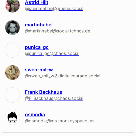
Astrid Hilt
@steinmetzin@gruene.social
martinhabel
@martinhabel@social.tchncs.de
punica_gc
@punica_gc@chaos.social
swen-mit-w
@swen_mit_w@digitalcourage.social
Frank Backhaus
@F_Backhaus@chaos.social
osmodia
@osmodia@ms.monkeyspace.net