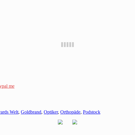
ypal me
ards Welt
,
Goldbrand
,
Optiker
,
Orthopäde
,
Podstock