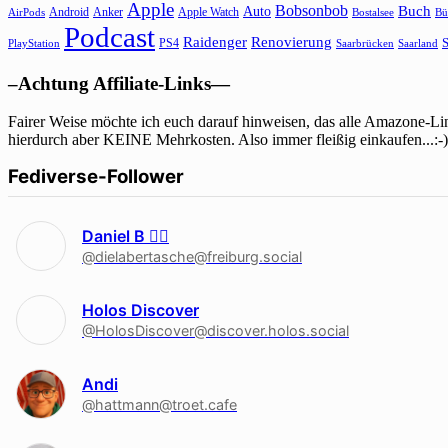
Apple
Bobsonbob
Buch
Auto
Android
Anker
Apple Watch
AirPods
Bostalsee
Bü
Podcast
Raidenger
Renovierung
S
PS4
Saarbrücken
Saarland
PlayStation
–Achtung Affiliate-Links—
Fairer Weise möchte ich euch darauf hinweisen, das alle Amazone-Lin
hierdurch aber KEINE Mehrkosten. Also immer fleißig einkaufen...:-)
Fediverse-Follower
Daniel B 🏳‍🌈
@dielabertasche@freiburg.social
Holos Discover
@HolosDiscover@discover.holos.social
Andi
@hattmann@troet.cafe