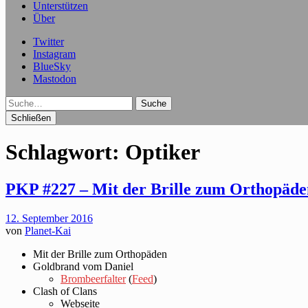
Unterstützen
Über
Twitter
Instagram
BlueSky
Mastodon
Suche
Schließen
Schlagwort:
Optiker
PKP #227 – Mit der Brille zum Orthopäde
12. September 2016
von
Planet-Kai
Mit der Brille zum Orthopäden
Goldbrand vom Daniel
Brombeerfalter
(
Feed
)
Clash of Clans
Webseite