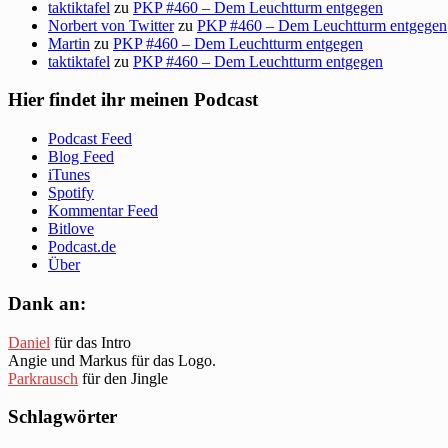
taktiktafel
zu
PKP #460 – Dem Leuchtturm entgegen
Norbert von Twitter
zu
PKP #460 – Dem Leuchtturm entgegen
Martin
zu
PKP #460 – Dem Leuchtturm entgegen
taktiktafel
zu
PKP #460 – Dem Leuchtturm entgegen
Hier findet ihr meinen Podcast
Podcast Feed
Blog Feed
iTunes
Spotify
Kommentar Feed
Bitlove
Podcast.de
Über
Dank an:
Daniel
für das Intro
Angie und Markus für das Logo.
Parkrausch
für den Jingle
Schlagwörter