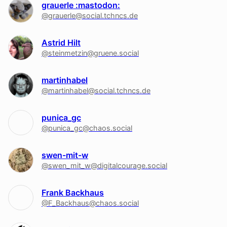
grauerle :mastodon:
@grauerle@social.tchncs.de
Astrid Hilt
@steinmetzin@gruene.social
martinhabel
@martinhabel@social.tchncs.de
punica_gc
@punica_gc@chaos.social
swen-mit-w
@swen_mit_w@digitalcourage.social
Frank Backhaus
@F_Backhaus@chaos.social