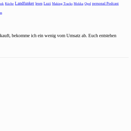
Landfunker
lesen
Luzi
personal Podcast
ank
Küche
Making Tracks
Mokka
Opel
ss
einkauft, bekomme ich ein wenig vom Umsatz ab. Euch entstehen