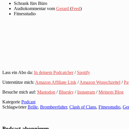
Schrank fürs Büro
Audiokommentar vom
Gerard
(
Feed
)
Fitnesstudio
Lass ein Abo da:
In deinem Podcatcher
/
Spotify
Unterstütze mich:
Amazon Affiliate Link
/
Amazon Wunschzettel
/
Pa
Besuche mich auf:
Mastodon
/
Bluesky
/
Instagram
/
Meinem Blog
Kategorie
Podcast
Schlagwörter
Brille
,
Brombeerfalter
,
Clash of Clans
,
Fitnesstudio
,
Ger
Podcast abonnieren