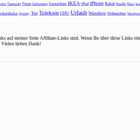
IKEA
iPhone
Katze
Fiesta
Geocaching
iPad
cher
Fastnacht
Kindle
Kino
kr
Geburtstag
Urlaub
Telekom
Wandern
Tee
chreihalzz
UHU
Weihnachten
Spotify
Wordpre
ks auf meiner Seite Affiliate-Links sind. Wenn Ihr über diese Links 
 Vielen lieben Dank!