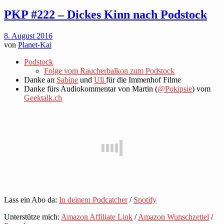
PKP #222 – Dickes Kinn nach Podstock
8. August 2016
von
Planet-Kai
Podstock
Folge vom Raucherbalkon zum Podstock
Danke an
Sabine
und
Uli
für die Immenhof Filme
Danke fürs Audiokommentar von Martin (
@Pokipsie
) vom
Geektalk.ch
Lass ein Abo da:
In deinem Podcatcher
/
Spotify
Unterstütze mich:
Amazon Affiliate Link
/
Amazon Wunschzettel
/