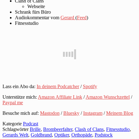
Clash of Clans
Webseite
Schrank fürs Büro
Audiokommentar vom
Gerard
(
Feed
)
Fitnesstudio
Lass ein Abo da:
In deinem Podcatcher
/
Spotify
Unterstütze mich:
Amazon Affiliate Link
/
Amazon Wunschzettel
/
Paypal me
Besuche mich auf:
Mastodon
/
Bluesky
/
Instagram
/
Meinem Blog
Kategorie
Podcast
Schlagwörter
Brille
,
Brombeerfalter
,
Clash of Clans
,
Fitnesstudio
,
Gerards Welt
,
Goldbrand
,
Optiker
,
Orthopäde
,
Podstock