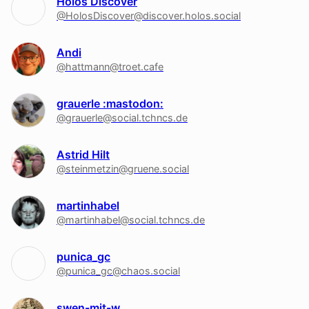
Holos Discover
@HolosDiscover@discover.holos.social
Andi
@hattmann@troet.cafe
grauerle :mastodon:
@grauerle@social.tchncs.de
Astrid Hilt
@steinmetzin@gruene.social
martinhabel
@martinhabel@social.tchncs.de
punica_gc
@punica_gc@chaos.social
swen-mit-w