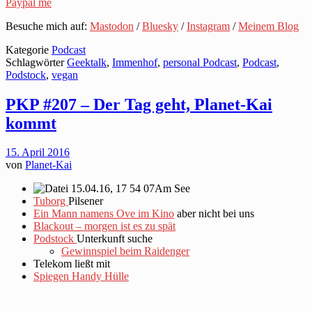
Paypal me
Besuche mich auf:
Mastodon
/
Bluesky
/
Instagram
/
Meinem Blog
Kategorie
Podcast
Schlagwörter
Geektalk
,
Immenhof
,
personal Podcast
,
Podcast
,
Podstock
,
vegan
PKP #207 – Der Tag geht, Planet-Kai
kommt
15. April 2016
von
Planet-Kai
Am See
Tuborg
Pilsener
Ein Mann namens Ove im Kino
aber nicht bei uns
Blackout – morgen ist es zu spät
Podstock
Unterkunft suche
Gewinnspiel beim Raidenger
Telekom ließt mit
Spiegen Handy Hülle