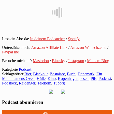
Lass ein Abo da:
In deinem Podcatcher
/
Spotify
Unterstütze mich:
Amazon Affiliate Link
/
Amazon Wunschzettel
/
Paypal me
Besuche mich auf:
Mastodon
/
Bluesky
/
Instagram
/
Meinem Blog
Kategorie
Podcast
Schlagwörter
Bier
,
Blackout
,
Bostalsee
,
Buch
,
Dänemark
,
Ein
Mann namens Oven
,
Hülle
,
Kino
,
Kopenhagen
,
lesen
,
Pils
,
Podcast
,
Podstock
,
Raidenger
,
Telekom
,
Tuborg
Podcast abonnieren