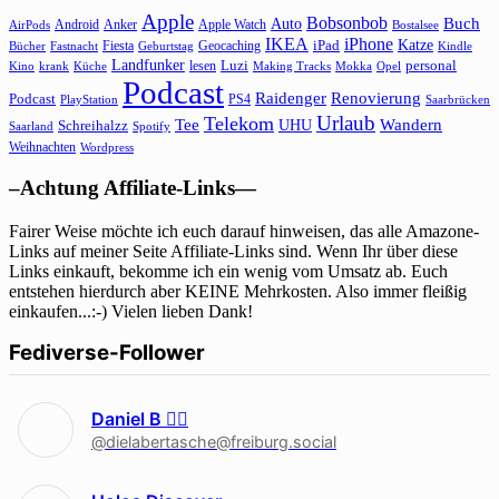
Apple
Bobsonbob
Buch
Auto
Android
Anker
Apple Watch
AirPods
Bostalsee
IKEA
iPhone
Katze
Fiesta
Geocaching
iPad
Bücher
Fastnacht
Kindle
Geburtstag
Landfunker
lesen
Luzi
personal
Kino
krank
Küche
Making Tracks
Mokka
Opel
Podcast
Raidenger
Renovierung
Podcast
PS4
Saarbrücken
PlayStation
Urlaub
Telekom
Wandern
Tee
Schreihalzz
UHU
Saarland
Spotify
Weihnachten
Wordpress
–Achtung Affiliate-Links—
Fairer Weise möchte ich euch darauf hinweisen, das alle Amazone-
Links auf meiner Seite Affiliate-Links sind. Wenn Ihr über diese
Links einkauft, bekomme ich ein wenig vom Umsatz ab. Euch
entstehen hierdurch aber KEINE Mehrkosten. Also immer fleißig
einkaufen...:-) Vielen lieben Dank!
Fediverse-Follower
Daniel B 🏳‍🌈
@dielabertasche@freiburg.social