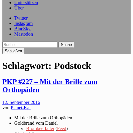
Unterstützen
Über
Twitter
Instagram
BlueSky
Mastodon
Suche
Schließen
Schlagwort:
Podstock
PKP #227 – Mit der Brille zum
Orthopäden
12. September 2016
von
Planet-Kai
Mit der Brille zum Orthopäden
Goldbrand vom Daniel
Brombeerfalter
(
Feed
)