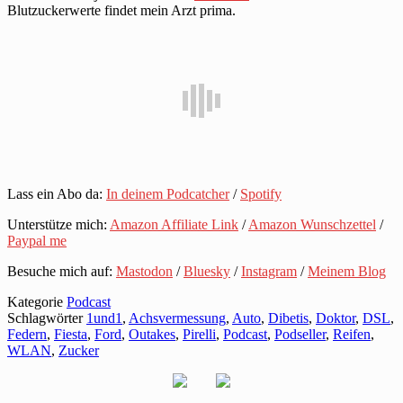
Blutzuckerwerte findet mein Arzt prima.
Lass ein Abo da:
In deinem Podcatcher
/
Spotify
Unterstütze mich:
Amazon Affiliate Link
/
Amazon Wunschzettel
/
Paypal me
Besuche mich auf:
Mastodon
/
Bluesky
/
Instagram
/
Meinem Blog
Kategorie
Podcast
Schlagwörter
1und1
,
Achsvermessung
,
Auto
,
Dibetis
,
Doktor
,
DSL
,
Federn
,
Fiesta
,
Ford
,
Outakes
,
Pirelli
,
Podcast
,
Podseller
,
Reifen
,
WLAN
,
Zucker