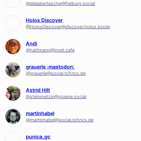
@dielabertasche@freiburg.social
Holos Discover
@HolosDiscover@discover.holos.social
Andi
@hattmann@troet.cafe
grauerle :mastodon:
@grauerle@social.tchncs.de
Astrid Hilt
@steinmetzin@gruene.social
martinhabel
@martinhabel@social.tchncs.de
punica_gc