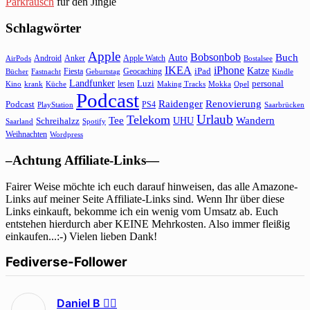
Parkrausch
für den Jingle
Schlagwörter
Apple
Bobsonbob
Buch
Auto
Android
Anker
Apple Watch
AirPods
Bostalsee
IKEA
iPhone
Katze
Fiesta
Geocaching
iPad
Bücher
Fastnacht
Kindle
Geburtstag
Landfunker
lesen
Luzi
personal
Kino
krank
Küche
Making Tracks
Mokka
Opel
Podcast
Raidenger
Renovierung
Podcast
PS4
Saarbrücken
PlayStation
Urlaub
Telekom
Wandern
Tee
Schreihalzz
UHU
Saarland
Spotify
Weihnachten
Wordpress
–Achtung Affiliate-Links—
Fairer Weise möchte ich euch darauf hinweisen, das alle Amazone-
Links auf meiner Seite Affiliate-Links sind. Wenn Ihr über diese
Links einkauft, bekomme ich ein wenig vom Umsatz ab. Euch
entstehen hierdurch aber KEINE Mehrkosten. Also immer fleißig
einkaufen...:-) Vielen lieben Dank!
Fediverse-Follower
Daniel B 🏳‍🌈