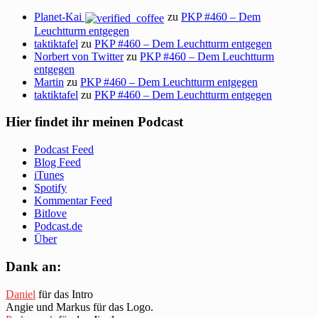
Planet-Kai
zu
PKP #460 – Dem
Leuchtturm entgegen
taktiktafel
zu
PKP #460 – Dem Leuchtturm entgegen
Norbert von Twitter
zu
PKP #460 – Dem Leuchtturm
entgegen
Martin
zu
PKP #460 – Dem Leuchtturm entgegen
taktiktafel
zu
PKP #460 – Dem Leuchtturm entgegen
Hier findet ihr meinen Podcast
Podcast Feed
Blog Feed
iTunes
Spotify
Kommentar Feed
Bitlove
Podcast.de
Über
Dank an:
Daniel
für das Intro
Angie und Markus für das Logo.