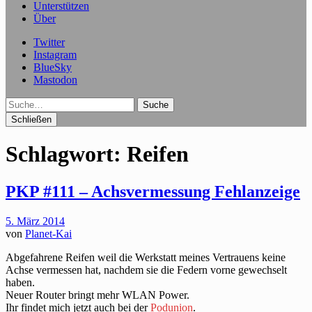
Unterstützen
Über
Twitter
Instagram
BlueSky
Mastodon
Suche
Schließen
Schlagwort:
Reifen
PKP #111 – Achsvermessung Fehlanzeige
5. März 2014
von
Planet-Kai
Abgefahrene Reifen weil die Werkstatt meines Vertrauens keine
Achse vermessen hat, nachdem sie die Federn vorne gewechselt
haben.
Neuer Router bringt mehr WLAN Power.
Ihr findet mich jetzt auch bei der
Podunion
.