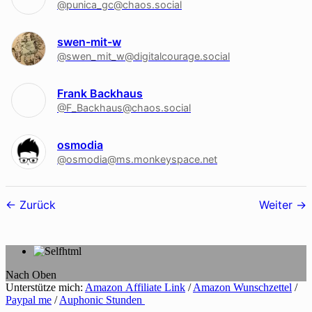
@punica_gc@chaos.social
swen-mit-w
@swen_mit_w@digitalcourage.social
Frank Backhaus
@F_Backhaus@chaos.social
osmodia
@osmodia@ms.monkeyspace.net
Follower-
Zurück
Weiter
Navigation
Nach Oben
Unterstütze mich:
Amazon Affiliate Link
/
Amazon Wunschzettel
/
Paypal me
/
Auphonic Stunden