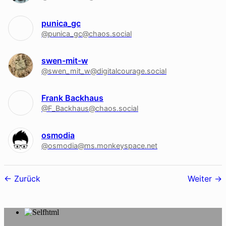
punica_gc
@punica_gc@chaos.social
swen-mit-w
@swen_mit_w@digitalcourage.social
Frank Backhaus
@F_Backhaus@chaos.social
osmodia
@osmodia@ms.monkeyspace.net
Follower-
Zurück
Weiter
Navigation