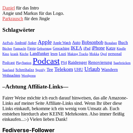
Daniel
für das Intro
Angie und Markus für das Logo.
Parkrausch
für den Jingle
Schlagwörter
Apple
Bobsonbob
Buch
Auto
Android
Anker
Apple Watch
AirPods
Bostalsee
IKEA
iPhone
Katze
Fiesta
Geocaching
iPad
Bücher
Fastnacht
Kindle
Geburtstag
Landfunker
lesen
Luzi
personal
Kino
krank
Küche
Making Tracks
Mokka
Opel
Podcast
Raidenger
Renovierung
Podcast
PS4
Saarbrücken
PlayStation
Urlaub
Telekom
Wandern
Tee
Schreihalzz
UHU
Saarland
Spotify
Weihnachten
Wordpress
–Achtung Affiliate-Links—
Fairer Weise möchte ich euch darauf hinweisen, das alle Amazone-
Links auf meiner Seite Affiliate-Links sind. Wenn Ihr über diese
Links einkauft, bekomme ich ein wenig vom Umsatz ab. Euch
entstehen hierdurch aber KEINE Mehrkosten. Also immer fleißig
einkaufen...:-) Vielen lieben Dank!
Fediverse-Follower