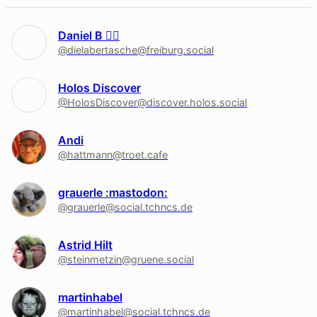
Daniel B 🏳‍🌈
@dielabertasche@freiburg.social
Holos Discover
@HolosDiscover@discover.holos.social
Andi
@hattmann@troet.cafe
grauerle :mastodon:
@grauerle@social.tchncs.de
Astrid Hilt
@steinmetzin@gruene.social
martinhabel
@martinhabel@social.tchncs.de