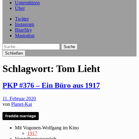
Unterstützen
Über
Twitter
Instagram
BlueSky
Mastodon
Suche
Schließen
Schlagwort:
Tom Lieht
PKP #376 – Ein Büro aus 1917
11. Februar 2020
von
Planet-Kai
freddie marriage
Mit Vogonen-Wolfgang im Kino
1917
Vorstellungsgespräch