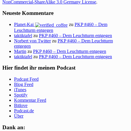
NonCommercial-ShareAlike 3.0 Germany License
.
Neueste Kommentare
Planet-Kai
zu
PKP #460 – Dem
Leuchtturm entgegen
taktiktafel
zu
PKP #460 – Dem Leuchtturm entgegen
Norbert von Twitter
zu
PKP #460 – Dem Leuchtturm
entgegen
Martin
zu
PKP #460 – Dem Leuchtturm entgegen
taktiktafel
zu
PKP #460 – Dem Leuchtturm entgegen
Hier findet ihr meinen Podcast
Podcast Feed
Blog Feed
iTunes
Spotify
Kommentar Feed
Bitlove
Podcast.de
Über
Dank an: