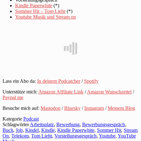
Kindle Paperwhite
(*)
Sommer Hit – Tom Liehr
(*)
Youtube Musik und Stream on
Lass ein Abo da:
In deinem Podcatcher
/
Spotify
Unterstütze mich:
Amazon Affiliate Link
/
Amazon Wunschzettel
/
Paypal me
Besuche mich auf:
Mastodon
/
Bluesky
/
Instagram
/
Meinem Blog
Kategorie
Podcast
Schlagwörter
Arbeitsplatz
,
Bewerbung
,
Bewerbungsgespräch
,
Buch
,
Job
,
Kindel
,
Kindle
,
Kindle Paperwhite
,
Sommer Hit
,
Stream
On
,
Telekom
,
Tom Lieht
,
Vorstellungsgespräch
,
Youtube
,
YouTube