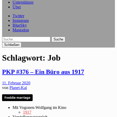
Unterstützen
Über
Twitter
Instagram
BlueSky
Mastodon
Suche
Schließen
Schlagwort:
Job
PKP #376 – Ein Büro aus 1917
11. Februar 2020
von
Planet-Kai
freddie marriage
Mit Vogonen-Wolfgang im Kino
1917
Vorstellungsgespräch