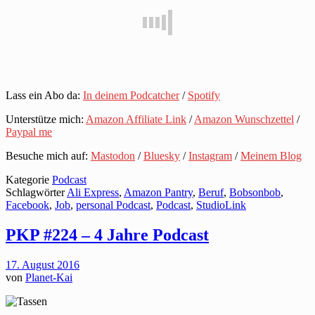
Lass ein Abo da:
In deinem Podcatcher
/
Spotify
Unterstütze mich:
Amazon Affiliate Link
/
Amazon Wunschzettel
/
Paypal me
Besuche mich auf:
Mastodon
/
Bluesky
/
Instagram
/
Meinem Blog
Kategorie
Podcast
Schlagwörter
Ali Express
,
Amazon Pantry
,
Beruf
,
Bobsonbob
,
Facebook
,
Job
,
personal Podcast
,
Podcast
,
StudioLink
PKP #224 – 4 Jahre Podcast
17. August 2016
von
Planet-Kai