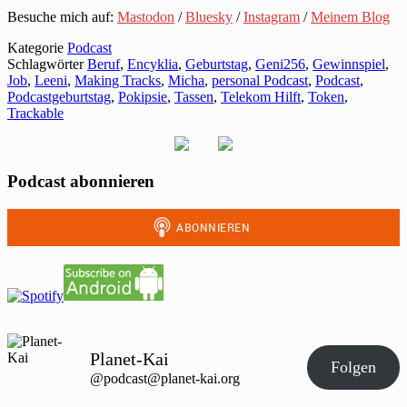
Besuche mich auf:
Mastodon
/
Bluesky
/
Instagram
/
Meinem Blog
Kategorie
Podcast
Schlagwörter
Beruf
,
Encyklia
,
Geburtstag
,
Geni256
,
Gewinnspiel
,
Job
,
Leeni
,
Making Tracks
,
Micha
,
personal Podcast
,
Podcast
,
Podcastgeburtstag
,
Pokipsie
,
Tassen
,
Telekom Hilft
,
Token
,
Trackable
Podcast abonnieren
Planet-Kai
Folgen
@podcast@planet-kai.org