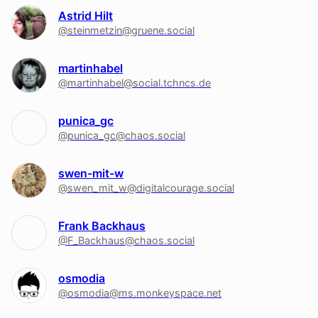
Astrid Hilt
@steinmetzin@gruene.social
martinhabel
@martinhabel@social.tchncs.de
punica_gc
@punica_gc@chaos.social
swen-mit-w
@swen_mit_w@digitalcourage.social
Frank Backhaus
@F_Backhaus@chaos.social
osmodia
@osmodia@ms.monkeyspace.net