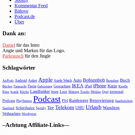
Spotify
Kommentar Feed
Bitlove
Podcast.de
Über
Dank an:
Daniel
für das Intro
Angie und Markus für das Logo.
Parkrausch
für den Jingle
Schlagwörter
Apple
Bobsonbob
Buch
Auto
Android
Anker
Apple Watch
AirPods
Bostalsee
IKEA
iPhone
Katze
Fiesta
Geocaching
iPad
Bücher
Fastnacht
Kindle
Geburtstag
Landfunker
lesen
Luzi
personal
Kino
krank
Küche
Making Tracks
Mokka
Opel
Podcast
Raidenger
Renovierung
Podcast
PS4
Saarbrücken
PlayStation
Urlaub
Telekom
Wandern
Tee
Schreihalzz
UHU
Saarland
Spotify
Weihnachten
Wordpress
–Achtung Affiliate-Links—