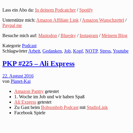
Lass ein Abo da:
In deinem Podcatcher
/
Spotify
Unterstütze mich:
Amazon Affiliate Link
/
Amazon Wunschzettel
/
Paypal me
Besuche mich auf:
Mastodon
/
Bluesky
/
Instagram
/
Meinem Blog
Kategorie
Podcast
Schlagwörter
Arbeit
,
Gedanken
,
Job
,
Kopf
,
NOTP
,
Stress
,
Youtube
PKP #225 – Ali Express
22. August 2016
von
Planet-Kai
Amazon Pantry
getestet
1. Woche im Job und wir haben Spaß
Ali Express
getestet
Zu Gast beim
Bobsonbob Podcast
mit
StudioLink
Facebook Spiele