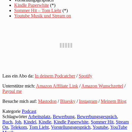
Kindle Paperwhite
(*)
Sommer Hit – Tom Liehr
(*)
Youtube Musik und Stream on
Lass ein Abo da:
In deinem Podcatcher
/
Spotify
Unterstütze mich:
Amazon Affiliate Link
/
Amazon Wunschzettel
/
Paypal me
Besuche mich auf:
Mastodon
/
Bluesky
/
Instagram
/
Meinem Blog
Kategorie
Podcast
Schlagwörter
Arbeitsplatz
,
Bewerbung
,
Bewerbungsgespräch
,
Buch
,
Job
,
Kindel
,
Kindle
,
Kindle Paperwhite
,
Sommer Hit
,
Stream
On
,
Telekom
,
Tom Lieht
,
Vorstellungsgespräch
,
Youtube
,
YouTube