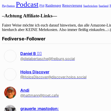
Podcast
Raidenger
Renovierung
S
PS4
Saarbrücken
Saarland
PlayStation
–Achtung Affiliate-Links—
Fairer Weise möchte ich euch darauf hinweisen, das alle Amazone-Lin
hierdurch aber KEINE Mehrkosten. Also immer fleißig einkaufen...:-)
Fediverse-Follower
Daniel B 🏳‍🌈
@dielabertasche@freiburg.social
Holos Discover
@HolosDiscover@discover.holos.social
Andi
@hattmann@troet.cafe
grauerle :mastodon: