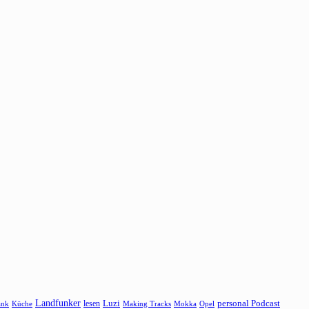
Landfunker
lesen
Luzi
personal Podcast
ank
Küche
Making Tracks
Mokka
Opel