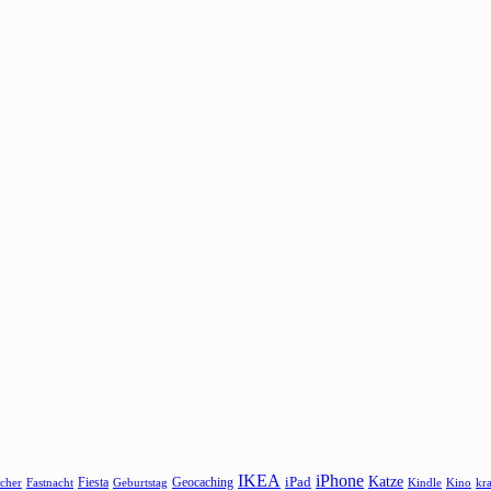
IKEA
iPhone
Katze
Fiesta
Geocaching
iPad
cher
Fastnacht
Kindle
Kino
kr
Geburtstag