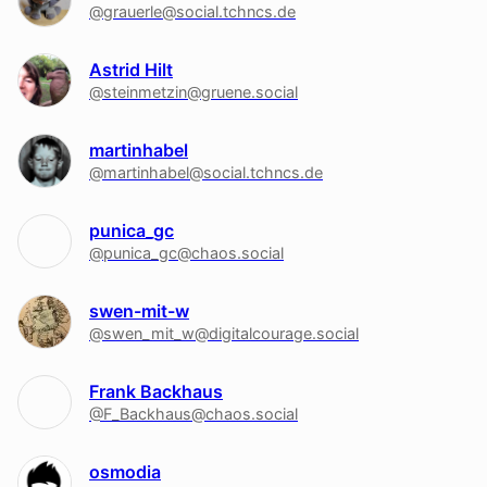
@grauerle@social.tchncs.de
Astrid Hilt
@steinmetzin@gruene.social
martinhabel
@martinhabel@social.tchncs.de
punica_gc
@punica_gc@chaos.social
swen-mit-w
@swen_mit_w@digitalcourage.social
Frank Backhaus
@F_Backhaus@chaos.social
osmodia