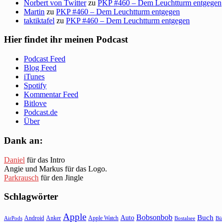
Norbert von Twitter
zu
PKP #460 – Dem Leuchtturm entgegen
Martin
zu
PKP #460 – Dem Leuchtturm entgegen
taktiktafel
zu
PKP #460 – Dem Leuchtturm entgegen
Hier findet ihr meinen Podcast
Podcast Feed
Blog Feed
iTunes
Spotify
Kommentar Feed
Bitlove
Podcast.de
Über
Dank an:
Daniel
für das Intro
Angie und Markus für das Logo.
Parkrausch
für den Jingle
Schlagwörter
Apple
Bobsonbob
Buch
Auto
Android
Anker
Apple Watch
AirPods
Bostalsee
Bü