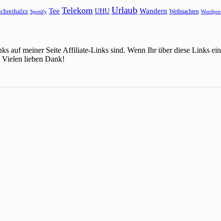
Urlaub
Telekom
Wandern
Tee
chreihalzz
UHU
Weihnachten
Spotify
Wordpre
ks auf meiner Seite Affiliate-Links sind. Wenn Ihr über diese Links 
 Vielen lieben Dank!