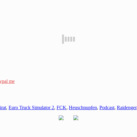
ypal me
irat
,
Euro Truck Simulator 2
,
FCK
,
Heuschnupfen
,
Podcast
,
Raidenger