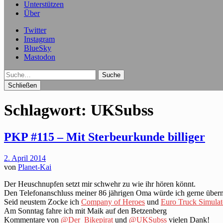
Unterstützen
Über
Twitter
Instagram
BlueSky
Mastodon
Suche
Schließen
Schlagwort:
UKSubss
PKP #115 – Mit Sterbeurkunde billiger
2. April 2014
von
Planet-Kai
Der Heuschnupfen setzt mir schwehr zu wie ihr hören könnt.
Den Telefonanschluss meiner 86 jährigen Oma würde ich gerne über
Seid neustem Zocke ich
Company of Heroes
und
Euro Truck Simulat
Am Sonntag fahre ich mit Maik auf den Betzenberg
Kommentare von
@Der_Bikepirat
und
@UKSubss
vielen Dank!