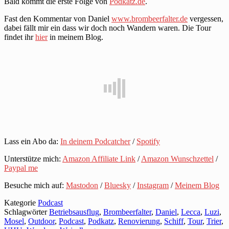
Bald kommt die erste Folge von
Podkatz.de
.
Fast den Kommentar von Daniel
www.brombeerfalter.de
vergessen,
dabei fällt mir ein dass wir doch noch Wandern waren. Die Tour
findet ihr
hier
in meinem Blog.
Lass ein Abo da:
In deinem Podcatcher
/
Spotify
Unterstütze mich:
Amazon Affiliate Link
/
Amazon Wunschzettel
/
Paypal me
Besuche mich auf:
Mastodon
/
Bluesky
/
Instagram
/
Meinem Blog
Kategorie
Podcast
Schlagwörter
Betriebsausflug
,
Brombeerfalter
,
Daniel
,
Lecca
,
Luzi
,
Mosel
,
Outdoor
,
Podcast
,
Podkatz
,
Renovierung
,
Schiff
,
Tour
,
Trier
,