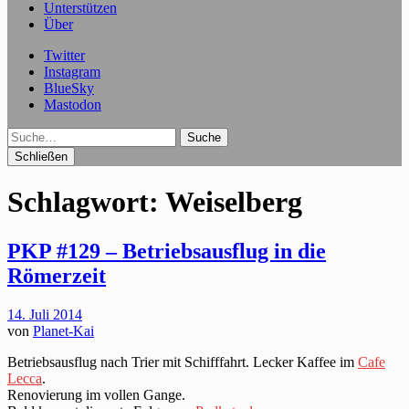
Unterstützen
Über
Twitter
Instagram
BlueSky
Mastodon
Suche
Schließen
Schlagwort:
Weiselberg
PKP #129 – Betriebsausflug in die
Römerzeit
14. Juli 2014
von
Planet-Kai
Betriebsausflug nach Trier mit Schifffahrt. Lecker Kaffee im
Cafe
Lecca
.
Renovierung im vollen Gange.