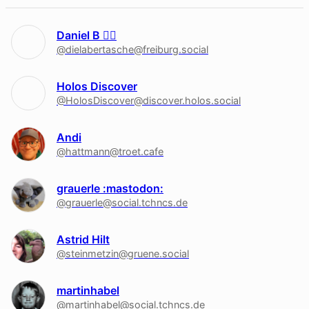
Daniel B 🏳‍🌈
@dielabertasche@freiburg.social
Holos Discover
@HolosDiscover@discover.holos.social
Andi
@hattmann@troet.cafe
grauerle :mastodon:
@grauerle@social.tchncs.de
Astrid Hilt
@steinmetzin@gruene.social
martinhabel
@martinhabel@social.tchncs.de