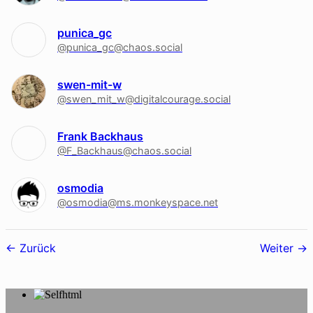
punica_gc
@punica_gc@chaos.social
swen-mit-w
@swen_mit_w@digitalcourage.social
Frank Backhaus
@F_Backhaus@chaos.social
osmodia
@osmodia@ms.monkeyspace.net
Follower-
Zurück
Weiter
Navigation