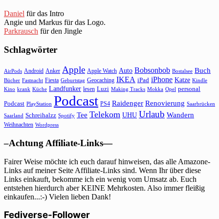
Daniel
für das Intro
Angie und Markus für das Logo.
Parkrausch
für den Jingle
Schlagwörter
Apple
Bobsonbob
Buch
Auto
Android
Anker
Apple Watch
AirPods
Bostalsee
IKEA
iPhone
Katze
Fiesta
Geocaching
iPad
Bücher
Fastnacht
Kindle
Geburtstag
Landfunker
lesen
Luzi
personal
Kino
krank
Küche
Making Tracks
Mokka
Opel
Podcast
Raidenger
Renovierung
Podcast
PS4
Saarbrücken
PlayStation
Urlaub
Telekom
Wandern
Tee
Schreihalzz
UHU
Saarland
Spotify
Weihnachten
Wordpress
–Achtung Affiliate-Links—
Fairer Weise möchte ich euch darauf hinweisen, das alle Amazone-
Links auf meiner Seite Affiliate-Links sind. Wenn Ihr über diese
Links einkauft, bekomme ich ein wenig vom Umsatz ab. Euch
entstehen hierdurch aber KEINE Mehrkosten. Also immer fleißig
einkaufen...:-) Vielen lieben Dank!
Fediverse-Follower