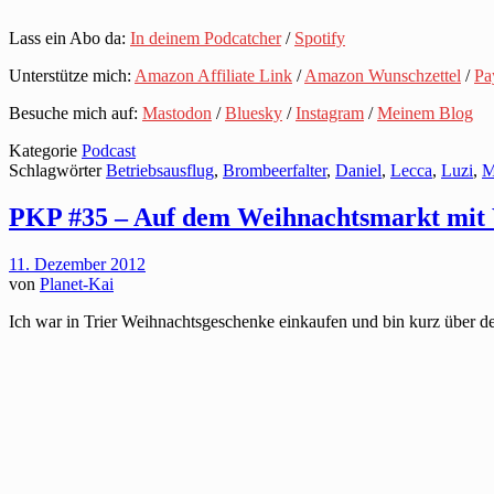
Lass ein Abo da:
In deinem Podcatcher
/
Spotify
Unterstütze mich:
Amazon Affiliate Link
/
Amazon Wunschzettel
/
Pa
Besuche mich auf:
Mastodon
/
Bluesky
/
Instagram
/
Meinem Blog
Kategorie
Podcast
Schlagwörter
Betriebsausflug
,
Brombeerfalter
,
Daniel
,
Lecca
,
Luzi
,
M
PKP #35 – Auf dem Weihnachtsmarkt mit
11. Dezember 2012
von
Planet-Kai
Ich war in Trier Weihnachtsgeschenke einkaufen und bin kurz über d