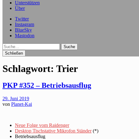
Unterstützen
Über
Twitter
Instagram
BlueSky
Mastodon
Suche
Schließen
Schlagwort:
Trier
PKP #352 – Betriebsausflug
29. Juni 2019
von
Planet-Kai
Neue Folge vom Raidenger
Desktop Tischstative Mikrofon Ständer
(*)
Betriebsausflug