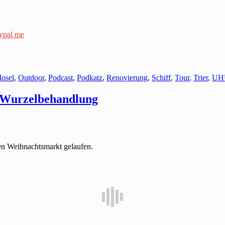
ypal me
osel
,
Outdoor
,
Podcast
,
Podkatz
,
Renovierung
,
Schiff
,
Tour
,
Trier
,
UH
 Wurzelbehandlung
en Weihnachtsmarkt gelaufen.