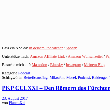
Lass ein Abo da:
In deinem Podcatcher
/
Spotify
Unterstütze mich:
Amazon Affiliate Link
/
Amazon Wunschzettel
/
Pa
Besuche mich auf:
Mastodon
/
Bluesky
/
Instagram
/
Meinem Blog
Kategorie
Podcast
Schlagwörter
Betreibsausflug
,
Mikrofon
,
Mosel
,
Podcast
,
Raidenger
,
PKP CCLXXI – Den Römern das Fürchten
23. August 2017
von
Planet-Kai