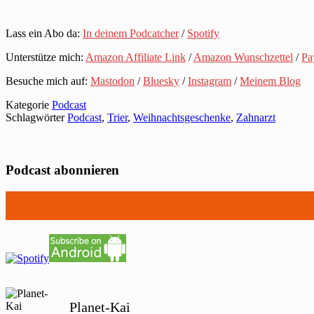
Lass ein Abo da:
In deinem Podcatcher
/
Spotify
Unterstütze mich:
Amazon Affiliate Link
/
Amazon Wunschzettel
/
Pa
Besuche mich auf:
Mastodon
/
Bluesky
/
Instagram
/
Meinem Blog
Kategorie
Podcast
Schlagwörter
Podcast
,
Trier
,
Weihnachtsgeschenke
,
Zahnarzt
Podcast abonnieren
Planet-Kai