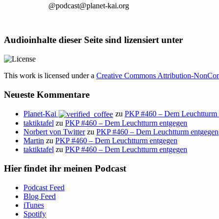
@podcast@planet-kai.org
Audioinhalte dieser Seite sind lizensiert unter
This work is licensed under a
Creative Commons Attribution-NonCom
Neueste Kommentare
Planet-Kai
zu
PKP #460 – Dem Leuchtturm 
taktiktafel
zu
PKP #460 – Dem Leuchtturm entgegen
Norbert von Twitter
zu
PKP #460 – Dem Leuchtturm entgegen
Martin
zu
PKP #460 – Dem Leuchtturm entgegen
taktiktafel
zu
PKP #460 – Dem Leuchtturm entgegen
Hier findet ihr meinen Podcast
Podcast Feed
Blog Feed
iTunes
Spotify