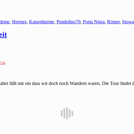
deme
,
Hermes
,
Kaisertherme
,
Pendolino70
,
Porta Nigra
,
Römer
,
Stowa
eit
cca
.
abei fällt mir ein dass wir doch noch Wandern waren. Die Tour findet 