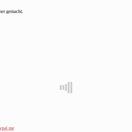
cher gemacht.
ypal me