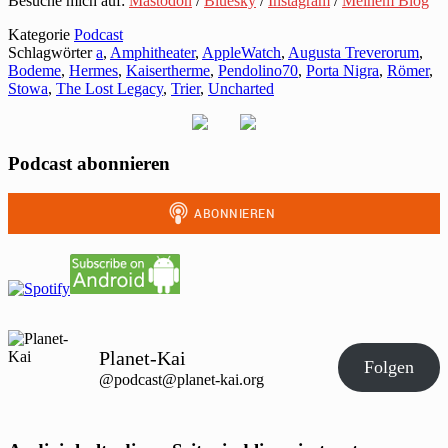
Besuche mich auf:
Mastodon
/
Bluesky
/
Instagram
/
Meinem Blog
Kategorie
Podcast
Schlagwörter
a
,
Amphitheater
,
AppleWatch
,
Augusta Treverorum
,
Bodeme
,
Hermes
,
Kaisertherme
,
Pendolino70
,
Porta Nigra
,
Römer
,
Stowa
,
The Lost Legacy
,
Trier
,
Uncharted
Podcast abonnieren
Planet-Kai
Folgen
@podcast@planet-kai.org