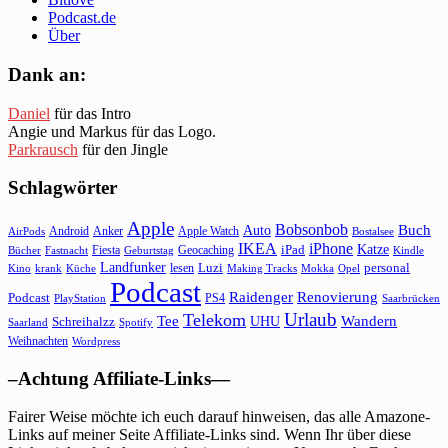
Podcast.de
Über
Dank an:
Daniel
für das Intro
Angie und Markus für das Logo.
Parkrausch
für den Jingle
Schlagwörter
Apple
Bobsonbob
Buch
Auto
Android
Anker
Apple Watch
AirPods
Bostalsee
IKEA
iPhone
Katze
Fiesta
Geocaching
iPad
Bücher
Fastnacht
Kindle
Geburtstag
Landfunker
lesen
Luzi
personal
Kino
krank
Küche
Making Tracks
Mokka
Opel
Podcast
Raidenger
Renovierung
Podcast
PS4
Saarbrücken
PlayStation
Urlaub
Telekom
Wandern
Tee
Schreihalzz
UHU
Saarland
Spotify
Weihnachten
Wordpress
–Achtung Affiliate-Links—
Fairer Weise möchte ich euch darauf hinweisen, das alle Amazone-
Links auf meiner Seite Affiliate-Links sind. Wenn Ihr über diese