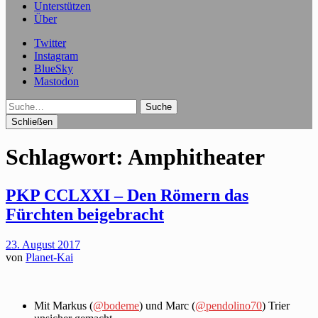
Unterstützen
Über
Twitter
Instagram
BlueSky
Mastodon
Suche
Schließen
Schlagwort:
Amphitheater
PKP CCLXXI – Den Römern das
Fürchten beigebracht
23. August 2017
von
Planet-Kai
Mit Markus (
@bodeme
) und Marc (
@pendolino70
) Trier