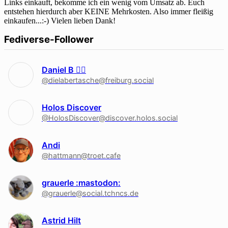
Links einkauft, bekomme ich ein wenig vom Umsatz ab. Euch
entstehen hierdurch aber KEINE Mehrkosten. Also immer fleißig
einkaufen...:-) Vielen lieben Dank!
Fediverse-Follower
Daniel B 🏳‍🌈
@dielabertasche@freiburg.social
Holos Discover
@HolosDiscover@discover.holos.social
Andi
@hattmann@troet.cafe
grauerle :mastodon:
@grauerle@social.tchncs.de
Astrid Hilt