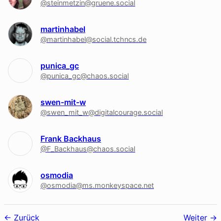
@steinmetzin@gruene.social
martinhabel
@martinhabel@social.tchncs.de
punica_gc
@punica_gc@chaos.social
swen-mit-w
@swen_mit_w@digitalcourage.social
Frank Backhaus
@F_Backhaus@chaos.social
osmodia
@osmodia@ms.monkeyspace.net
Follower-
Zurück
Weiter