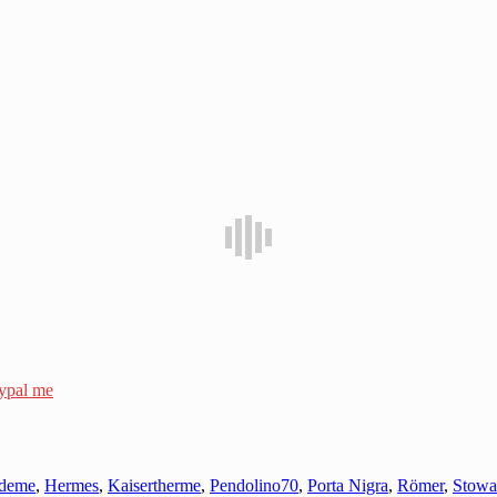
ypal me
deme
,
Hermes
,
Kaisertherme
,
Pendolino70
,
Porta Nigra
,
Römer
,
Stowa