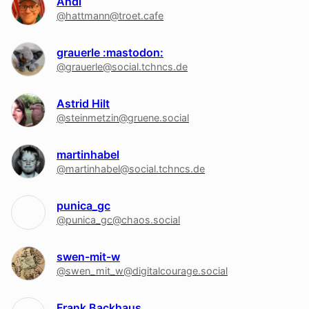
Andi
@hattmann@troet.cafe
grauerle :mastodon:
@grauerle@social.tchncs.de
Astrid Hilt
@steinmetzin@gruene.social
martinhabel
@martinhabel@social.tchncs.de
punica_gc
@punica_gc@chaos.social
swen-mit-w
@swen_mit_w@digitalcourage.social
Frank Backhaus