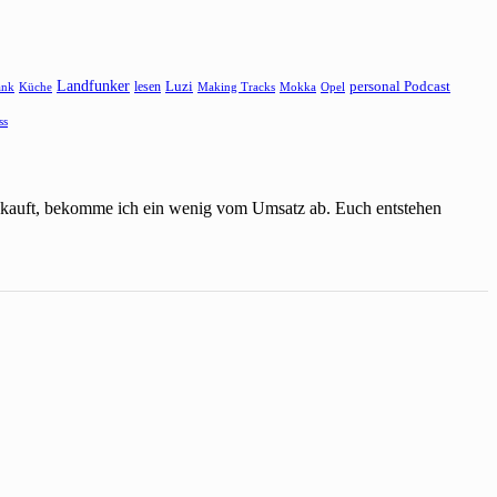
Landfunker
lesen
Luzi
personal Podcast
ank
Küche
Making Tracks
Mokka
Opel
ss
einkauft, bekomme ich ein wenig vom Umsatz ab. Euch entstehen