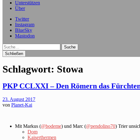
Unterstützen
Über
Twitter
Instagram
BlueSky
Mastodon
Suche
Schließen
Schlagwort:
Stowa
PKP CCLXXI – Den Römern das Fürchten
23. August 2017
von
Planet-Kai
Mit Markus (
@bodeme
) und Marc (
@pendolino70
) Trier unsi
Dom
Kaiserthermen