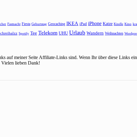
IKEA
iPhone
Katze
Fiesta
Geocaching
iPad
cher
Fastnacht
Kindle
Kino
kr
Geburtstag
Urlaub
Telekom
Wandern
Tee
chreihalzz
UHU
Weihnachten
Spotify
Wordpre
ks auf meiner Seite Affiliate-Links sind. Wenn Ihr über diese Links 
 Vielen lieben Dank!