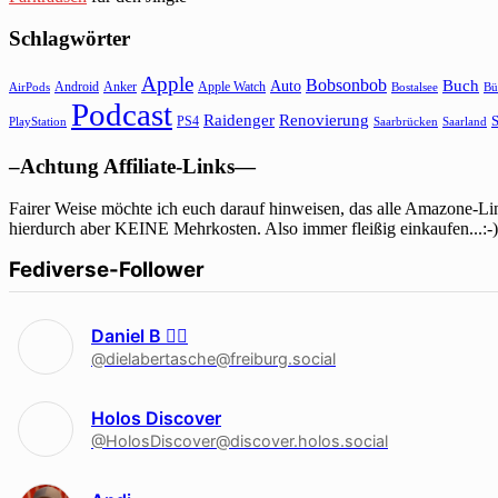
Schlagwörter
Apple
Bobsonbob
Buch
Auto
Android
Anker
Apple Watch
AirPods
Bostalsee
Bü
Podcast
Raidenger
Renovierung
S
PS4
Saarbrücken
Saarland
PlayStation
–Achtung Affiliate-Links—
Fairer Weise möchte ich euch darauf hinweisen, das alle Amazone-Lin
hierdurch aber KEINE Mehrkosten. Also immer fleißig einkaufen...:-)
Fediverse-Follower
Daniel B 🏳‍🌈
@dielabertasche@freiburg.social
Holos Discover
@HolosDiscover@discover.holos.social