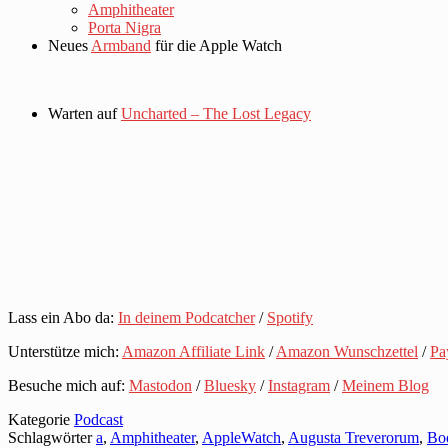
Amphitheater
Porta Nigra
Neues
Armband
für die Apple Watch
Warten auf
Uncharted – The Lost Legacy
Lass ein Abo da:
In deinem Podcatcher
/
Spotify
Unterstütze mich:
Amazon Affiliate Link
/
Amazon Wunschzettel
/
Pa
Besuche mich auf:
Mastodon
/
Bluesky
/
Instagram
/
Meinem Blog
Kategorie
Podcast
Schlagwörter
a
,
Amphitheater
,
AppleWatch
,
Augusta Treverorum
,
Bo