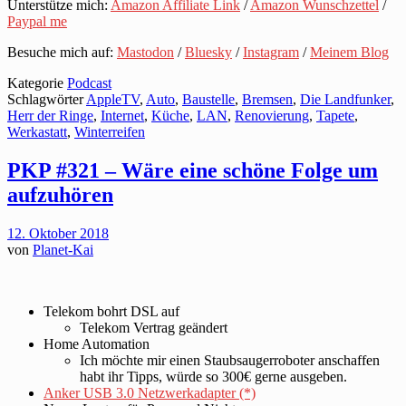
Unterstütze mich:
Amazon Affiliate Link
/
Amazon Wunschzettel
/
Paypal me
Besuche mich auf:
Mastodon
/
Bluesky
/
Instagram
/
Meinem Blog
Kategorie
Podcast
Schlagwörter
AppleTV
,
Auto
,
Baustelle
,
Bremsen
,
Die Landfunker
,
Herr der Ringe
,
Internet
,
Küche
,
LAN
,
Renovierung
,
Tapete
,
Werkastatt
,
Winterreifen
PKP #321 – Wäre eine schöne Folge um
aufzuhören
12. Oktober 2018
von
Planet-Kai
Telekom bohrt DSL auf
Telekom Vertrag geändert
Home Automation
Ich möchte mir einen Staubsaugerroboter anschaffen
habt ihr Tipps, würde so 300€ gerne ausgeben.
Anker USB 3.0 Netzwerkadapter (*)