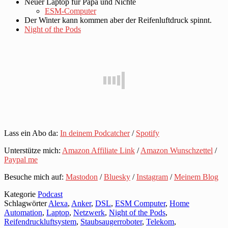
Neuer Laptop für Papa und Nichte
ESM-Computer
Der Winter kann kommen aber der Reifenluftdruck spinnt.
Night of the Pods
Lass ein Abo da:
In deinem Podcatcher
/
Spotify
Unterstütze mich:
Amazon Affiliate Link
/
Amazon Wunschzettel
/
Paypal me
Besuche mich auf:
Mastodon
/
Bluesky
/
Instagram
/
Meinem Blog
Kategorie
Podcast
Schlagwörter
Alexa
,
Anker
,
DSL
,
ESM Computer
,
Home
Automation
,
Laptop
,
Netzwerk
,
Night of the Pods
,
Reifendruckluftsystem
,
Staubsaugerroboter
,
Telekom
,