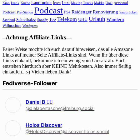
Landfunker
lesen
Luzi
personal
Kino
krank
Küche
Making Tracks
Mokka
Opel
Podcast
Raidenger
Renovierung
Podcast
PS4
Saarbrücken
PlayStation
Urlaub
Telekom
Wandern
Tee
Schreihalzz
UHU
Saarland
Spotify
Weihnachten
Wordpress
–Achtung Affiliate-Links—
Fairer Weise möchte ich euch darauf hinweisen, das alle Amazone-
Links auf meiner Seite Affiliate-Links sind. Wenn Ihr über diese
Links einkauft, bekomme ich ein wenig vom Umsatz ab. Euch
entstehen hierdurch aber KEINE Mehrkosten. Also immer fleißig
einkaufen...:-) Vielen lieben Dank!
Fediverse-Follower
Daniel B 🏳‍🌈
@dielabertasche@freiburg.social
Holos Discover
@HolosDiscover@discover.holos.social