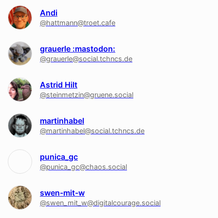
Andi
@hattmann@troet.cafe
grauerle :mastodon:
@grauerle@social.tchncs.de
Astrid Hilt
@steinmetzin@gruene.social
martinhabel
@martinhabel@social.tchncs.de
punica_gc
@punica_gc@chaos.social
swen-mit-w
@swen_mit_w@digitalcourage.social