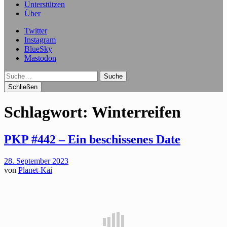
Unterstützen
Über
Twitter
Instagram
BlueSky
Mastodon
Suche
Schließen
Schlagwort:
Winterreifen
PKP #442 – Ein beschissenes Date
28. September 2023
von
Planet-Kai