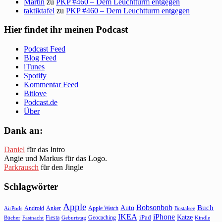
Martin
zu
PKP #460 – Dem Leuchtturm entgegen
taktiktafel
zu
PKP #460 – Dem Leuchtturm entgegen
Hier findet ihr meinen Podcast
Podcast Feed
Blog Feed
iTunes
Spotify
Kommentar Feed
Bitlove
Podcast.de
Über
Dank an:
Daniel
für das Intro
Angie und Markus für das Logo.
Parkrausch
für den Jingle
Schlagwörter
Apple
Bobsonbob
Buch
Auto
Android
Anker
Apple Watch
AirPods
Bostalsee
IKEA
iPhone
Katze
Fiesta
Geocaching
iPad
Bücher
Fastnacht
Kindle
Geburtstag