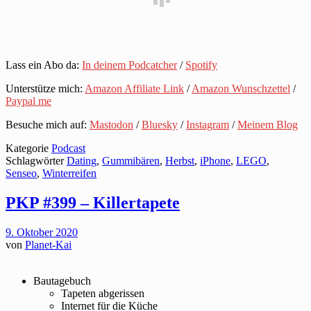
Lass ein Abo da:
In deinem Podcatcher
/
Spotify
Unterstütze mich:
Amazon Affiliate Link
/
Amazon Wunschzettel
/
Paypal me
Besuche mich auf:
Mastodon
/
Bluesky
/
Instagram
/
Meinem Blog
Kategorie
Podcast
Schlagwörter
Dating
,
Gummibären
,
Herbst
,
iPhone
,
LEGO
,
Senseo
,
Winterreifen
PKP #399 – Killertapete
9. Oktober 2020
von
Planet-Kai
Bautagebuch
Tapeten abgerissen
Internet für die Küche