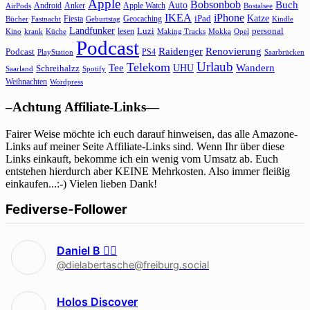
Apple
Bobsonbob
Buch
Auto
Android
Anker
Apple Watch
AirPods
Bostalsee
IKEA
iPhone
Katze
Fiesta
Geocaching
iPad
Bücher
Fastnacht
Kindle
Geburtstag
Landfunker
lesen
Luzi
personal
Kino
krank
Küche
Making Tracks
Mokka
Opel
Podcast
Raidenger
Renovierung
Podcast
PS4
Saarbrücken
PlayStation
Urlaub
Telekom
Wandern
Tee
Schreihalzz
UHU
Saarland
Spotify
Weihnachten
Wordpress
–Achtung Affiliate-Links—
Fairer Weise möchte ich euch darauf hinweisen, das alle Amazone-
Links auf meiner Seite Affiliate-Links sind. Wenn Ihr über diese
Links einkauft, bekomme ich ein wenig vom Umsatz ab. Euch
entstehen hierdurch aber KEINE Mehrkosten. Also immer fleißig
einkaufen...:-) Vielen lieben Dank!
Fediverse-Follower
Daniel B 🏳‍🌈
@dielabertasche@freiburg.social
Holos Discover