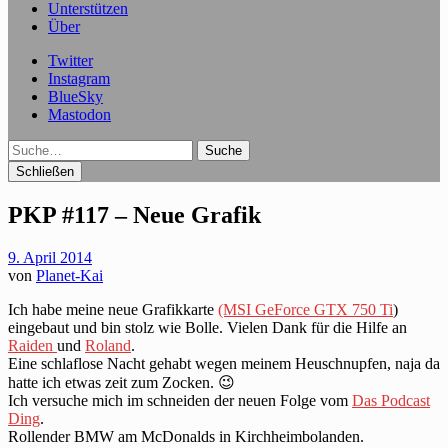
Unterstützen
Über
Twitter
Instagram
BlueSky
Mastodon
Suche
Schließen
PKP #117 – Neue Grafik
9. April 2014
von
Planet-Kai
Ich habe meine neue Grafikkarte
(MSI GeForce GTX 750 Ti
)
eingebaut und bin stolz wie Bolle. Vielen Dank für die Hilfe an
Raiden
und
Roland
.
Eine schlaflose Nacht gehabt wegen meinem Heuschnupfen, naja da
hatte ich etwas zeit zum Zocken. 😉
Ich versuche mich im schneiden der neuen Folge vom
Das Podcast
Ding
.
Rollender BMW am McDonalds in Kirchheimbolanden.