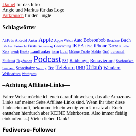
Daniel
für das Intro
Angie und Markus für das Logo.
Parkrausch
für den Jingle
Schlagwörter
Apple
Bobsonbob
Buch
Auto
Android
Anker
Apple Watch
AirPods
Bostalsee
IKEA
iPhone
Katze
Fiesta
Geocaching
iPad
Bücher
Fastnacht
Kindle
Geburtstag
Landfunker
lesen
Luzi
personal
Kino
krank
Küche
Making Tracks
Mokka
Opel
Podcast
Raidenger
Renovierung
Podcast
PS4
Saarbrücken
PlayStation
Urlaub
Telekom
Wandern
Tee
Schreihalzz
UHU
Saarland
Spotify
Weihnachten
Wordpress
–Achtung Affiliate-Links—
Fairer Weise möchte ich euch darauf hinweisen, das alle Amazone-
Links auf meiner Seite Affiliate-Links sind. Wenn Ihr über diese
Links einkauft, bekomme ich ein wenig vom Umsatz ab. Euch
entstehen hierdurch aber KEINE Mehrkosten. Also immer fleißig
einkaufen...:-) Vielen lieben Dank!
Fediverse-Follower