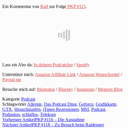
Ein Kommentar von
Ralf
zur Folge
PKP #115
.
Lass ein Abo da:
In deinem Podcatcher
/
Spotify
Unterstütze mich:
Amazon Affiliate Link
/
Amazon Wunschzettel
/
Paypal me
Besuche mich auf:
Mastodon
/
Bluesky
/
Instagram
/
Meinem Blog
Kategorie
Podcast
Schlagwörter
Allergie
,
Das Podcast Ding
,
Geforce
,
Grafikkarte
,
GTX
,
Heuschnupfen
,
iTunes Rezessionen
,
MSI
,
Podcast
,
Podunion
,
schlaflos
,
Telekom
Vorheriger Artikel
PKP #116 – Die Ausnahme
Nächster Artikel
PKP #118 – Zu Besuch beim Raidenger