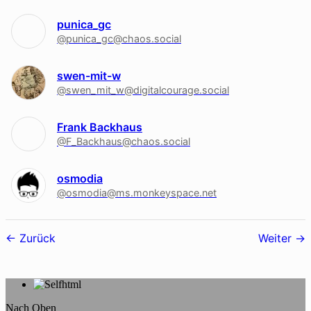
punica_gc
@punica_gc@chaos.social
swen-mit-w
@swen_mit_w@digitalcourage.social
Frank Backhaus
@F_Backhaus@chaos.social
osmodia
@osmodia@ms.monkeyspace.net
Follower-
Zurück
Weiter
Navigation
Nach Oben