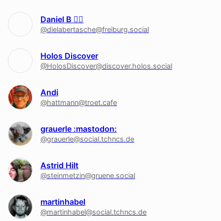
Daniel B 🏳‍🌈
@dielabertasche@freiburg.social
Holos Discover
@HolosDiscover@discover.holos.social
Andi
@hattmann@troet.cafe
grauerle :mastodon:
@grauerle@social.tchncs.de
Astrid Hilt
@steinmetzin@gruene.social
martinhabel
@martinhabel@social.tchncs.de