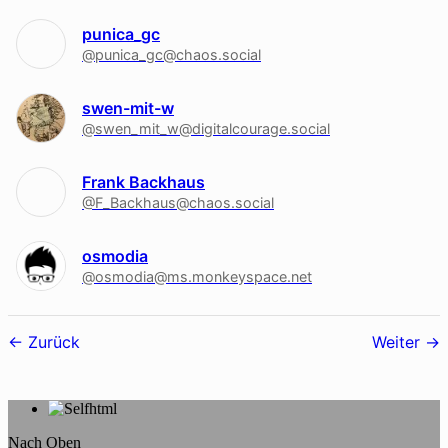
punica_gc
@punica_gc@chaos.social
swen-mit-w
@swen_mit_w@digitalcourage.social
Frank Backhaus
@F_Backhaus@chaos.social
osmodia
@osmodia@ms.monkeyspace.net
Follower-
Zurück
Weiter
Navigation
Nach Oben