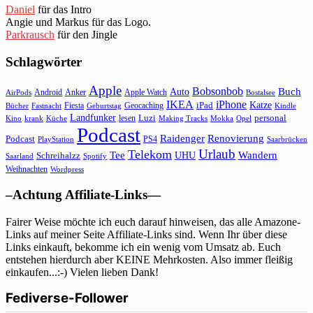
Daniel
für das Intro
Angie und Markus für das Logo.
Parkrausch
für den Jingle
Schlagwörter
Apple
Bobsonbob
Buch
Auto
Android
Anker
Apple Watch
AirPods
Bostalsee
IKEA
iPhone
Katze
Fiesta
Geocaching
iPad
Bücher
Fastnacht
Kindle
Geburtstag
Landfunker
lesen
Luzi
personal
Kino
krank
Küche
Making Tracks
Mokka
Opel
Podcast
Raidenger
Renovierung
Podcast
PS4
Saarbrücken
PlayStation
Urlaub
Telekom
Wandern
Tee
Schreihalzz
UHU
Saarland
Spotify
Weihnachten
Wordpress
–Achtung Affiliate-Links—
Fairer Weise möchte ich euch darauf hinweisen, das alle Amazone-
Links auf meiner Seite Affiliate-Links sind. Wenn Ihr über diese
Links einkauft, bekomme ich ein wenig vom Umsatz ab. Euch
entstehen hierdurch aber KEINE Mehrkosten. Also immer fleißig
einkaufen...:-) Vielen lieben Dank!
Fediverse-Follower