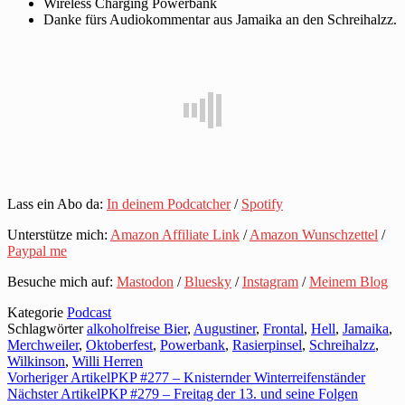
Wireless Charging Powerbank
Danke fürs Audiokommentar aus Jamaika an den Schreihalzz.
Lass ein Abo da:
In deinem Podcatcher
/
Spotify
Unterstütze mich:
Amazon Affiliate Link
/
Amazon Wunschzettel
/
Paypal me
Besuche mich auf:
Mastodon
/
Bluesky
/
Instagram
/
Meinem Blog
Kategorie
Podcast
Schlagwörter
alkoholfreise Bier
,
Augustiner
,
Frontal
,
Hell
,
Jamaika
,
Merchweiler
,
Oktoberfest
,
Powerbank
,
Rasierpinsel
,
Schreihalzz
,
Wilkinson
,
Willi Herren
Vorheriger Artikel
PKP #277 – Knisternder Winterreifenständer
Nächster Artikel
PKP #279 – Freitag der 13. und seine Folgen