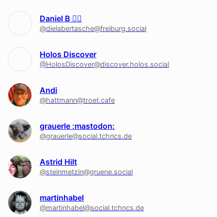
Daniel B 🏳‍🌈
@dielabertasche@freiburg.social
Holos Discover
@HolosDiscover@discover.holos.social
Andi
@hattmann@troet.cafe
grauerle :mastodon:
@grauerle@social.tchncs.de
Astrid Hilt
@steinmetzin@gruene.social
martinhabel
@martinhabel@social.tchncs.de