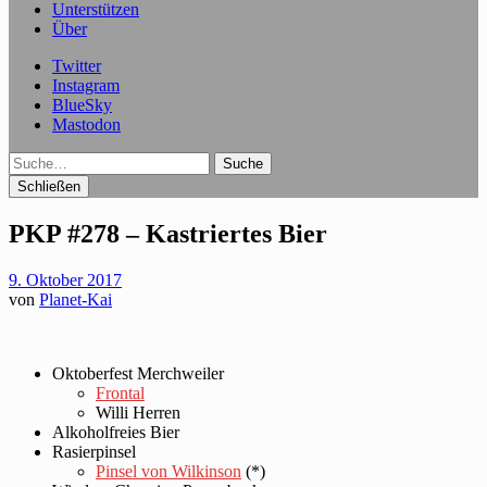
Unterstützen
Über
Twitter
Instagram
BlueSky
Mastodon
Suche
Schließen
PKP #278 – Kastriertes Bier
9. Oktober 2017
von
Planet-Kai
Oktoberfest Merchweiler
Frontal
Willi Herren
Alkoholfreies Bier
Rasierpinsel
Pinsel von Wilkinson
(*)