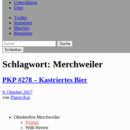
Unterstützen
Über
Twitter
Instagram
BlueSky
Mastodon
Suche
Schließen
Schlagwort:
Merchweiler
PKP #278 – Kastriertes Bier
9. Oktober 2017
von
Planet-Kai
Oktoberfest Merchweiler
Frontal
Willi Herren