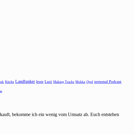
Landfunker
lesen
Luzi
personal Podcast
ank
Küche
Making Tracks
Mokka
Opel
ss
einkauft, bekomme ich ein wenig vom Umsatz ab. Euch entstehen