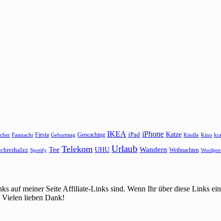
IKEA
iPhone
Katze
Fiesta
Geocaching
iPad
cher
Fastnacht
Kindle
Kino
kr
Geburtstag
Urlaub
Telekom
Wandern
Tee
chreihalzz
UHU
Weihnachten
Spotify
Wordpre
ks auf meiner Seite Affiliate-Links sind. Wenn Ihr über diese Links 
 Vielen lieben Dank!