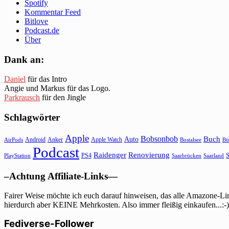
Spotify
Kommentar Feed
Bitlove
Podcast.de
Über
Dank an:
Daniel
für das Intro
Angie und Markus für das Logo.
Parkrausch
für den Jingle
Schlagwörter
Apple
Bobsonbob
Buch
Auto
Android
Anker
Apple Watch
AirPods
Bostalsee
Bü
Podcast
Raidenger
Renovierung
S
PS4
Saarbrücken
Saarland
PlayStation
–Achtung Affiliate-Links—
Fairer Weise möchte ich euch darauf hinweisen, das alle Amazone-Lin
hierdurch aber KEINE Mehrkosten. Also immer fleißig einkaufen...:-)
Fediverse-Follower