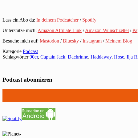
Lass ein Abo da:
In deinem Podcatcher
/
Spotify
Unterstütze mich:
Amazon Affiliate Link
/
Amazon Wunschzettel
/
Pa
Besuche mich auf:
Mastodon
/
Bluesky
/
Instagram
/
Meinem Blog
Kategorie
Podcast
Schlagwörter
90er
,
Captain Jack
,
Dachrinne
,
Haddaway
,
Hose
,
Ilja R
Podcast abonnieren