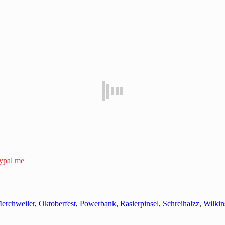
ypal me
erchweiler
,
Oktoberfest
,
Powerbank
,
Rasierpinsel
,
Schreihalzz
,
Wilkin