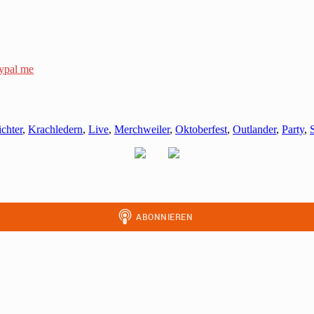
ypal me
ichter
,
Krachledern
,
Live
,
Merchweiler
,
Oktoberfest
,
Outlander
,
Party
,