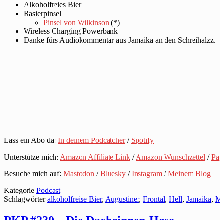
Alkoholfreies Bier
Rasierpinsel
Pinsel von Wilkinson
(*)
Wireless Charging Powerbank
Danke fürs Audiokommentar aus Jamaika an den Schreihalzz.
Lass ein Abo da:
In deinem Podcatcher
/
Spotify
Unterstütze mich:
Amazon Affiliate Link
/
Amazon Wunschzettel
/
Pa
Besuche mich auf:
Mastodon
/
Bluesky
/
Instagram
/
Meinem Blog
Kategorie
Podcast
Schlagwörter
alkoholfreise Bier
,
Augustiner
,
Frontal
,
Hell
,
Jamaika
,
M
PKP #230 – Die Dachrinnen-Hose