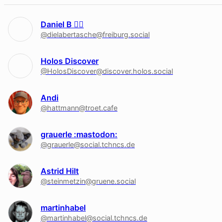
Daniel B 🏳‍🌈
@dielabertasche@freiburg.social
Holos Discover
@HolosDiscover@discover.holos.social
Andi
@hattmann@troet.cafe
grauerle :mastodon:
@grauerle@social.tchncs.de
Astrid Hilt
@steinmetzin@gruene.social
martinhabel
@martinhabel@social.tchncs.de