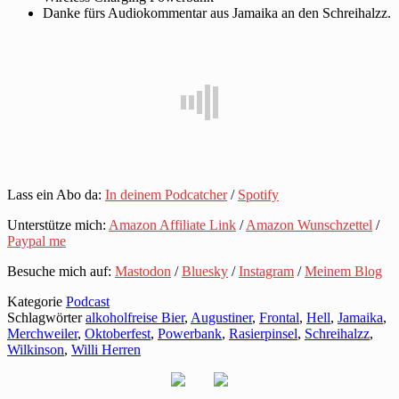
Danke fürs Audiokommentar aus Jamaika an den Schreihalzz.
Lass ein Abo da:
In deinem Podcatcher
/
Spotify
Unterstütze mich:
Amazon Affiliate Link
/
Amazon Wunschzettel
/
Paypal me
Besuche mich auf:
Mastodon
/
Bluesky
/
Instagram
/
Meinem Blog
Kategorie
Podcast
Schlagwörter
alkoholfreise Bier
,
Augustiner
,
Frontal
,
Hell
,
Jamaika
,
Merchweiler
,
Oktoberfest
,
Powerbank
,
Rasierpinsel
,
Schreihalzz
,
Wilkinson
,
Willi Herren