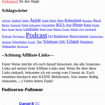
Parkrausch
für den Jingle
Schlagwörter
Apple
Bobsonbob
Buch
Auto
Android
Anker
Apple Watch
AirPods
Bostalsee
IKEA
iPhone
Katze
Fiesta
Geocaching
iPad
Bücher
Fastnacht
Kindle
Geburtstag
Landfunker
lesen
Luzi
personal
Kino
krank
Küche
Making Tracks
Mokka
Opel
Podcast
Raidenger
Renovierung
Podcast
PS4
Saarbrücken
PlayStation
Urlaub
Telekom
Wandern
Tee
Schreihalzz
UHU
Saarland
Spotify
Weihnachten
Wordpress
–Achtung Affiliate-Links—
Fairer Weise möchte ich euch darauf hinweisen, das alle Amazone-
Links auf meiner Seite Affiliate-Links sind. Wenn Ihr über diese
Links einkauft, bekomme ich ein wenig vom Umsatz ab. Euch
entstehen hierdurch aber KEINE Mehrkosten. Also immer fleißig
einkaufen...:-) Vielen lieben Dank!
Fediverse-Follower
Daniel B 🏳‍🌈