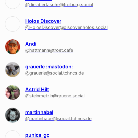
@dielabertasche@freiburg.social
Holos Discover
@HolosDiscover@discover.holos.social
Andi
@hattmann@troet.cafe
grauerle :mastodon:
@grauerle@social.tchncs.de
Astrid Hilt
@steinmetzin@gruene.social
martinhabel
@martinhabel@social.tchncs.de
punica_gc