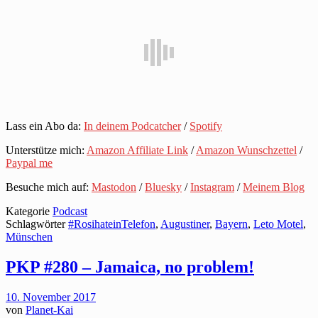
Lass ein Abo da:
In deinem Podcatcher
/
Spotify
Unterstütze mich:
Amazon Affiliate Link
/
Amazon Wunschzettel
/
Paypal me
Besuche mich auf:
Mastodon
/
Bluesky
/
Instagram
/
Meinem Blog
Kategorie
Podcast
Schlagwörter
#RosihateinTelefon
,
Augustiner
,
Bayern
,
Leto Motel
,
Münschen
PKP #280 – Jamaica, no problem!
10. November 2017
von
Planet-Kai