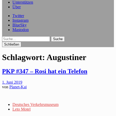
Unterstützen
Über
Twitter
Instagram
BlueSky
Mastodon
Suche
Schließen
Schlagwort:
Augustiner
PKP #347 – Rosi hat ein Telefon
1. Juni 2019
von
Planet-Kai
Deutsches Verkehrsmuseum
Leto Motel