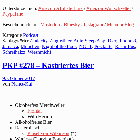
Unterstütze mich:
Amazon Affiliate Link
/
Amazon Wunschzettel
/
Paypal me
Besuche mich auf:
Mastodon
/
Bluesky
/
Instagram
/
Meinem Blog
Kategorie
Podcast
Schlagwörter
Audacity
,
Augustiner
,
Auto Sleep App
,
Bier
,
iPhone 8
,
Jamaica
,
München
,
Night of the Pods
,
NOTP
,
Postkarte
,
Rasur Pus
,
Schreihalzz
,
Wiesnmichi
PKP #278 – Kastriertes Bier
9. Oktober 2017
von
Planet-Kai
Oktoberfest Merchweiler
Frontal
Willi Herren
Alkoholfreies Bier
Rasierpinsel
Pinsel von Wilkinson
(*)
Wireless Charging Powerbank