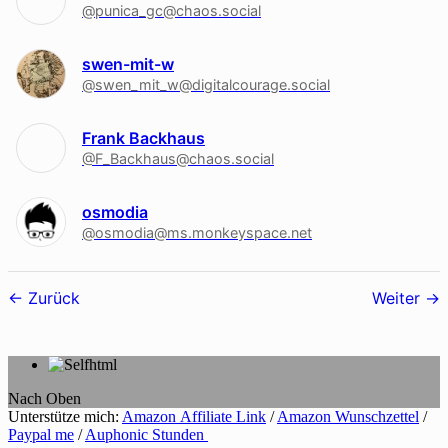
@punica_gc@chaos.social
swen-mit-w
@swen_mit_w@digitalcourage.social
Frank Backhaus
@F_Backhaus@chaos.social
osmodia
@osmodia@ms.monkeyspace.net
Follower-
Zurück
Weiter
Navigation
Nach Oben
Unterstütze mich:
Amazon Affiliate Link
/
Amazon Wunschzettel
/
Paypal me
/
Auphonic Stunden