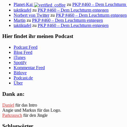
Planet-Kai
zu
PKP #460 – Dem Leuchtturm 
taktiktafel
zu
PKP #460 – Dem Leuchtturm entgegen
Norbert von Twitter
zu
PKP #460 – Dem Leuchtturm entgegen
Martin
zu
PKP #460 – Dem Leuchtturm entgegen
taktiktafel
zu
PKP #460 – Dem Leuchtturm entgegen
Hier findet ihr meinen Podcast
Podcast Feed
Blog Feed
iTunes
Spotify
Kommentar Feed
Bitlove
Podcast.de
Über
Dank an:
Daniel
für das Intro
Angie und Markus für das Logo.
Parkrausch
für den Jingle
Schlagwörter