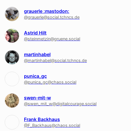
grauerle :mastodon:
@grauerle@social.tchncs.de
Astrid Hilt
@steinmetzin@gruene.social
martinhabel
@martinhabel@social.tchncs.de
punica_gc
@punica_gc@chaos.social
swen-mit-w
@swen_mit_w@digitalcourage.social
Frank Backhaus
@F_Backhaus@chaos.social