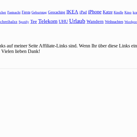
IKEA
iPhone
Katze
Fiesta
Geocaching
iPad
cher
Fastnacht
Kindle
Kino
kr
Geburtstag
Urlaub
Telekom
Wandern
Tee
chreihalzz
UHU
Weihnachten
Spotify
Wordpre
ks auf meiner Seite Affiliate-Links sind. Wenn Ihr über diese Links 
 Vielen lieben Dank!