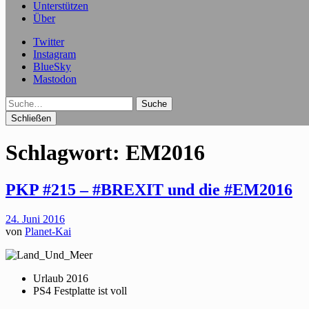
Unterstützen
Über
Twitter
Instagram
BlueSky
Mastodon
Suche
Schließen
Schlagwort:
EM2016
PKP #215 – #BREXIT und die #EM2016
24. Juni 2016
von
Planet-Kai
Urlaub 2016
PS4 Festplatte ist voll