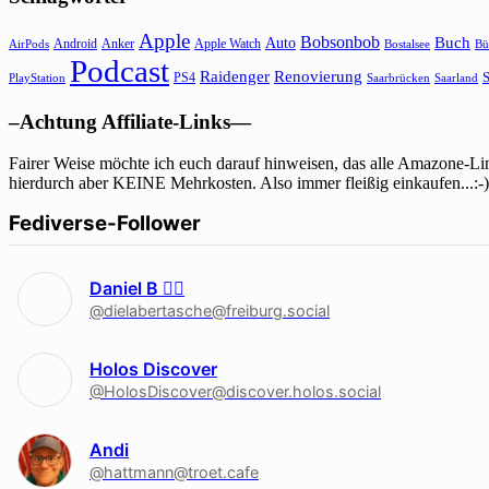
Apple
Bobsonbob
Buch
Auto
Android
Anker
Apple Watch
AirPods
Bostalsee
Bü
Podcast
Raidenger
Renovierung
S
PS4
Saarbrücken
Saarland
PlayStation
–Achtung Affiliate-Links—
Fairer Weise möchte ich euch darauf hinweisen, das alle Amazone-Lin
hierdurch aber KEINE Mehrkosten. Also immer fleißig einkaufen...:-)
Fediverse-Follower
Daniel B 🏳‍🌈
@dielabertasche@freiburg.social
Holos Discover
@HolosDiscover@discover.holos.social
Andi
@hattmann@troet.cafe