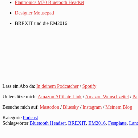
Plantronics M70 Bluetooth Headset
Designer Mousepad
BREXIT und die EM2016
Lass ein Abo da:
In deinem Podcatcher
/
Spotify
Unterstütze mich:
Amazon Affiliate Link
/
Amazon Wunschzettel
/
Pa
Besuche mich auf:
Mastodon
/
Bluesky
/
Instagram
/
Meinem Blog
Kategorie
Podcast
Schlagwörter
Bluetooth Headset
,
BREXIT
,
EM2016
,
Festplatte
,
Lan