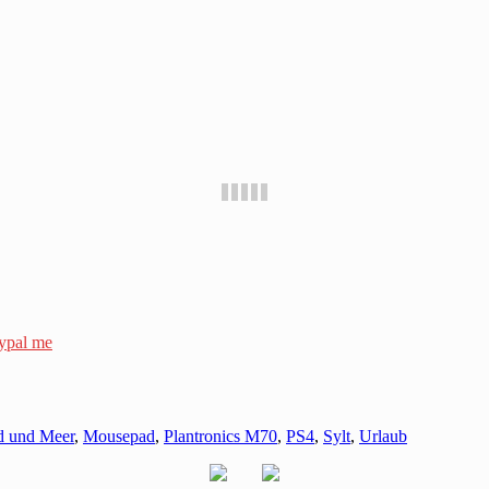
ypal me
d und Meer
,
Mousepad
,
Plantronics M70
,
PS4
,
Sylt
,
Urlaub