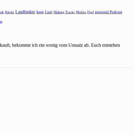
Landfunker
lesen
Luzi
personal Podcast
ank
Küche
Making Tracks
Mokka
Opel
ss
einkauft, bekomme ich ein wenig vom Umsatz ab. Euch entstehen