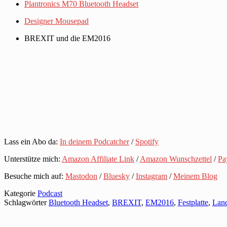
Plantronics M70 Bluetooth Headset
Designer Mousepad
BREXIT und die EM2016
Lass ein Abo da:
In deinem Podcatcher
/
Spotify
Unterstütze mich:
Amazon Affiliate Link
/
Amazon Wunschzettel
/
Pa
Besuche mich auf:
Mastodon
/
Bluesky
/
Instagram
/
Meinem Blog
Kategorie
Podcast
Schlagwörter
Bluetooth Headset
,
BREXIT
,
EM2016
,
Festplatte
,
Lan