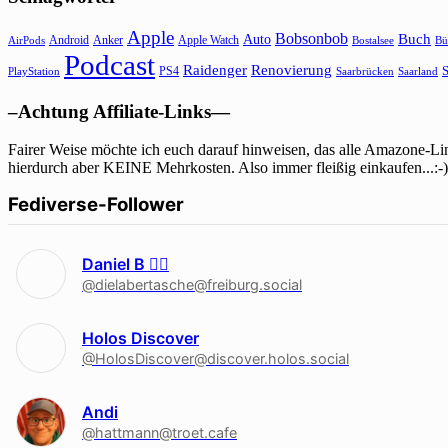
Apple
Bobsonbob
Buch
Auto
Android
Anker
Apple Watch
AirPods
Bostalsee
Bü
Podcast
Raidenger
Renovierung
S
PS4
Saarbrücken
Saarland
PlayStation
–Achtung Affiliate-Links—
Fairer Weise möchte ich euch darauf hinweisen, das alle Amazone-Lin
hierdurch aber KEINE Mehrkosten. Also immer fleißig einkaufen...:-)
Fediverse-Follower
Daniel B 🏳‍🌈
@dielabertasche@freiburg.social
Holos Discover
@HolosDiscover@discover.holos.social
Andi
@hattmann@troet.cafe