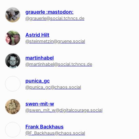
grauerle :mastodon:
@grauerle@social.tchncs.de
Astrid Hilt
@steinmetzin@gruene.social
martinhabel
@martinhabel@social.tchncs.de
punica_gc
@punica_gc@chaos.social
swen-mit-w
@swen_mit_w@digitalcourage.social
Frank Backhaus
@F_Backhaus@chaos.social