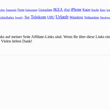
IKEA
iPhone
Katze
Fiesta
Geocaching
iPad
cher
Fastnacht
Kindle
Kino
kr
Geburtstag
Urlaub
Telekom
Wandern
Tee
chreihalzz
UHU
Weihnachten
Spotify
Wordpre
ks auf meiner Seite Affiliate-Links sind. Wenn Ihr über diese Links 
 Vielen lieben Dank!