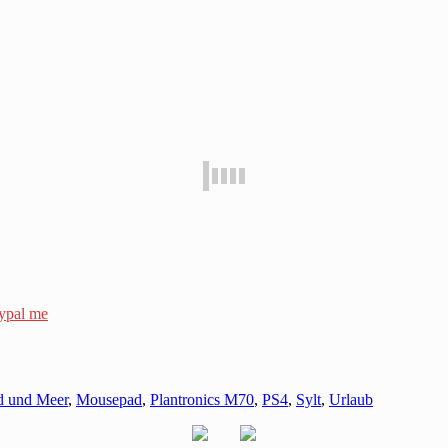
ypal me
d und Meer
,
Mousepad
,
Plantronics M70
,
PS4
,
Sylt
,
Urlaub