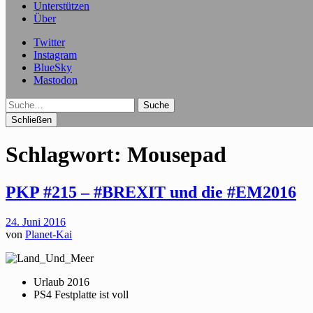
Unterstützen
Über
Twitter
Instagram
BlueSky
Mastodon
Suche
Schließen
Schlagwort:
Mousepad
PKP #215 – #BREXIT und die #EM2016
24. Juni 2016
von
Planet-Kai
Urlaub 2016
PS4 Festplatte ist voll