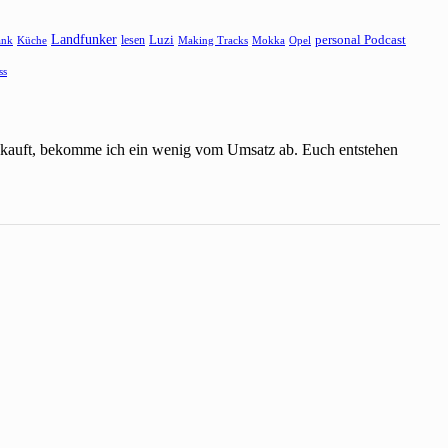
Landfunker
lesen
Luzi
personal Podcast
ank
Küche
Making Tracks
Mokka
Opel
ss
einkauft, bekomme ich ein wenig vom Umsatz ab. Euch entstehen