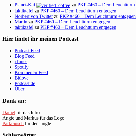
Planet-Kai
zu
PKP #460 – Dem Leuchtturm 
taktiktafel
zu
PKP #460 – Dem Leuchtturm entgegen
Norbert von Twitter
zu
PKP #460 – Dem Leuchtturm entgegen
Martin
zu
PKP #460 – Dem Leuchtturm entgegen
taktiktafel
zu
PKP #460 – Dem Leuchtturm entgegen
Hier findet ihr meinen Podcast
Podcast Feed
Blog Feed
iTunes
Spotify
Kommentar Feed
Bitlove
Podcast.de
Über
Dank an:
Daniel
für das Intro
Angie und Markus für das Logo.
Parkrausch
für den Jingle
Schlagwörter