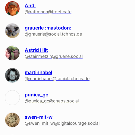
Andi
@hattmann@troet.cafe
grauerle :mastodon:
@grauerle@social.tchncs.de
Astrid Hilt
@steinmetzin@gruene.social
martinhabel
@martinhabel@social.tchncs.de
punica_gc
@punica_gc@chaos.social
swen-mit-w
@swen_mit_w@digitalcourage.social