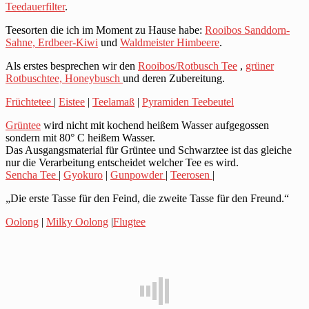
Teedauerfilter
.
Teesorten die ich im Moment zu Hause habe:
Rooibos Sanddorn-
Sahne,
Erdbeer-Kiwi
und
Waldmeister Himbeere
.
Als erstes besprechen wir den
Rooibos/Rotbusch Tee
,
grüner
Rotbuschtee,
Honeybusch
und deren Zubereitung.
Früchtetee
|
Eistee
|
Teelamaß
|
Pyramiden Teebeutel
Grüntee
wird nicht mit kochend heißem Wasser aufgegossen
sondern mit 80° C heißem Wasser.
Das Ausgangsmaterial für Grüntee und Schwarztee ist das gleiche
nur die Verarbeitung entscheidet welcher Tee es wird.
Sencha Tee
|
Gyokuro
|
Gunpowder
|
Teerosen
|
„Die erste Tasse für den Feind, die zweite Tasse für den Freund.“
Oolong
|
Milky Oolong
|
Flugtee