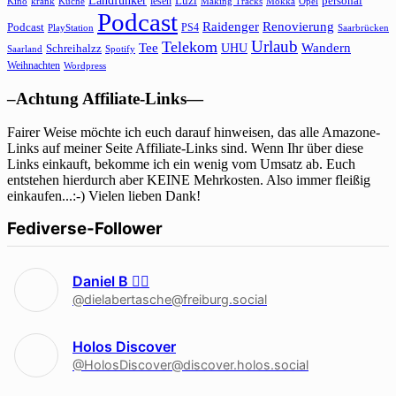
Landfunker
lesen
Luzi
personal
Kino
krank
Küche
Making Tracks
Mokka
Opel
Podcast
Raidenger
Renovierung
Podcast
PS4
Saarbrücken
PlayStation
Urlaub
Telekom
Wandern
Tee
Schreihalzz
UHU
Saarland
Spotify
Weihnachten
Wordpress
–Achtung Affiliate-Links—
Fairer Weise möchte ich euch darauf hinweisen, das alle Amazone-
Links auf meiner Seite Affiliate-Links sind. Wenn Ihr über diese
Links einkauft, bekomme ich ein wenig vom Umsatz ab. Euch
entstehen hierdurch aber KEINE Mehrkosten. Also immer fleißig
einkaufen...:-) Vielen lieben Dank!
Fediverse-Follower
Daniel B 🏳‍🌈
@dielabertasche@freiburg.social
Holos Discover
@HolosDiscover@discover.holos.social