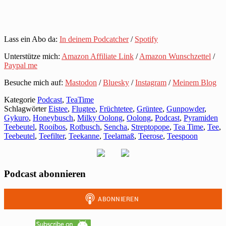
Lass ein Abo da:
In deinem Podcatcher
/
Spotify
Unterstütze mich:
Amazon Affiliate Link
/
Amazon Wunschzettel
/
Paypal me
Besuche mich auf:
Mastodon
/
Bluesky
/
Instagram
/
Meinem Blog
Kategorie
Podcast
,
TeaTime
Schlagwörter
Eistee
,
Flugtee
,
Früchtetee
,
Grüntee
,
Gunpowder
,
Gykuro
,
Honeybusch
,
Milky Oolong
,
Oolong
,
Podcast
,
Pyramiden
Teebeutel
,
Rooibos
,
Rotbusch
,
Sencha
,
Streptopope
,
Tea Time
,
Tee
,
Teebeutel
,
Teefilter
,
Teekanne
,
Teelamaß
,
Teerose
,
Teespoon
Podcast abonnieren