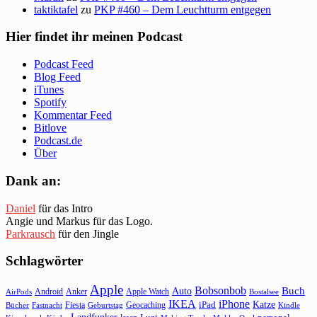
taktiktafel
zu
PKP #460 – Dem Leuchtturm entgegen
Hier findet ihr meinen Podcast
Podcast Feed
Blog Feed
iTunes
Spotify
Kommentar Feed
Bitlove
Podcast.de
Über
Dank an:
Daniel
für das Intro
Angie und Markus für das Logo.
Parkrausch
für den Jingle
Schlagwörter
Apple
Bobsonbob
Buch
Auto
Android
Anker
Apple Watch
AirPods
Bostalsee
IKEA
iPhone
Katze
Fiesta
Geocaching
iPad
Bücher
Fastnacht
Kindle
Geburtstag