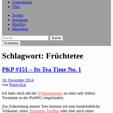
Unterstützen
Über
Twitter
Instagram
BlueSky
Mastodon
Suche
Schließen
Schlagwort:
Früchtetee
PKP #151 – Its Tea Time No. 1
18. Dezember 2014
von
Planet-Kai
Ich habe mich mit der
@Streptopoppe
zu einer sehr frühen
Teestunde in der PodWG eingefunden.
Zur Zubereitung meiner Tees benutze ich eine handelsübliche
Teekanne, einen
Teespoon
,
Teefilter
oder aber auch einen