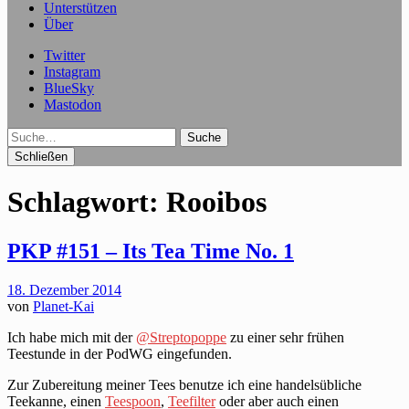
Unterstützen
Über
Twitter
Instagram
BlueSky
Mastodon
Suche
Schließen
Schlagwort:
Rooibos
PKP #151 – Its Tea Time No. 1
18. Dezember 2014
von
Planet-Kai
Ich habe mich mit der
@Streptopoppe
zu einer sehr frühen
Teestunde in der PodWG eingefunden.
Zur Zubereitung meiner Tees benutze ich eine handelsübliche
Teekanne, einen
Teespoon
,
Teefilter
oder aber auch einen