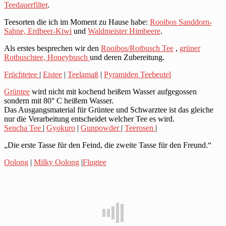
Teedauerfilter
.
Teesorten die ich im Moment zu Hause habe:
Rooibos Sanddorn-
Sahne,
Erdbeer-Kiwi
und
Waldmeister Himbeere
.
Als erstes besprechen wir den
Rooibos/Rotbusch Tee
,
grüner
Rotbuschtee,
Honeybusch
und deren Zubereitung.
Früchtetee
|
Eistee
|
Teelamaß
|
Pyramiden Teebeutel
Grüntee
wird nicht mit kochend heißem Wasser aufgegossen
sondern mit 80° C heißem Wasser.
Das Ausgangsmaterial für Grüntee und Schwarztee ist das gleiche
nur die Verarbeitung entscheidet welcher Tee es wird.
Sencha Tee
|
Gyokuro
|
Gunpowder
|
Teerosen
|
„Die erste Tasse für den Feind, die zweite Tasse für den Freund.“
Oolong
|
Milky Oolong
|
Flugtee