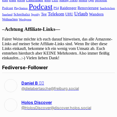
Landfunker
lesen
Luzi
personal
Kino
krank
Küche
Making Tracks
Mokka
Opel
Podcast
Raidenger
Renovierung
Podcast
PS4
Saarbrücken
PlayStation
Urlaub
Telekom
Wandern
Tee
Schreihalzz
UHU
Saarland
Spotify
Weihnachten
Wordpress
–Achtung Affiliate-Links—
Fairer Weise möchte ich euch darauf hinweisen, das alle Amazone-
Links auf meiner Seite Affiliate-Links sind. Wenn Ihr über diese
Links einkauft, bekomme ich ein wenig vom Umsatz ab. Euch
entstehen hierdurch aber KEINE Mehrkosten. Also immer fleißig
einkaufen...:-) Vielen lieben Dank!
Fediverse-Follower
Daniel B 🏳‍🌈
@dielabertasche@freiburg.social
Holos Discover
@HolosDiscover@discover.holos.social