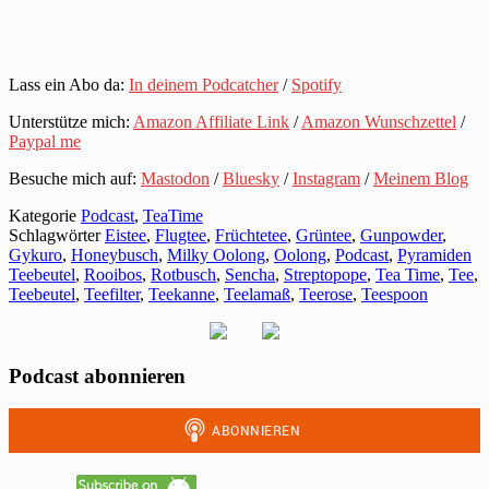
Lass ein Abo da:
In deinem Podcatcher
/
Spotify
Unterstütze mich:
Amazon Affiliate Link
/
Amazon Wunschzettel
/
Paypal me
Besuche mich auf:
Mastodon
/
Bluesky
/
Instagram
/
Meinem Blog
Kategorie
Podcast
,
TeaTime
Schlagwörter
Eistee
,
Flugtee
,
Früchtetee
,
Grüntee
,
Gunpowder
,
Gykuro
,
Honeybusch
,
Milky Oolong
,
Oolong
,
Podcast
,
Pyramiden
Teebeutel
,
Rooibos
,
Rotbusch
,
Sencha
,
Streptopope
,
Tea Time
,
Tee
,
Teebeutel
,
Teefilter
,
Teekanne
,
Teelamaß
,
Teerose
,
Teespoon
Podcast abonnieren