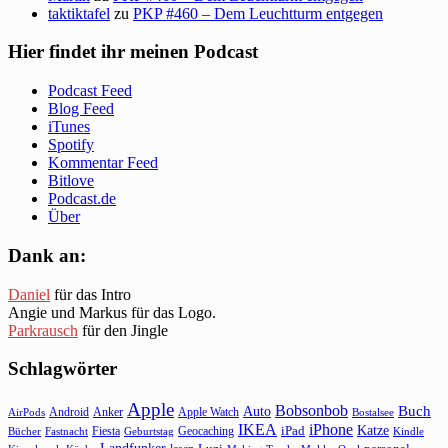
taktiktafel
zu
PKP #460 – Dem Leuchtturm entgegen
Hier findet ihr meinen Podcast
Podcast Feed
Blog Feed
iTunes
Spotify
Kommentar Feed
Bitlove
Podcast.de
Über
Dank an:
Daniel
für das Intro
Angie und Markus für das Logo.
Parkrausch
für den Jingle
Schlagwörter
Apple
Bobsonbob
Buch
Auto
Android
Anker
Apple Watch
AirPods
Bostalsee
IKEA
iPhone
Katze
Fiesta
Geocaching
iPad
Bücher
Fastnacht
Kindle
Geburtstag