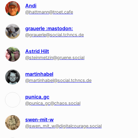
Andi
@hattmann@troet.cafe
grauerle :mastodon:
@grauerle@social.tchncs.de
Astrid Hilt
@steinmetzin@gruene.social
martinhabel
@martinhabel@social.tchncs.de
punica_gc
@punica_gc@chaos.social
swen-mit-w
@swen_mit_w@digitalcourage.social