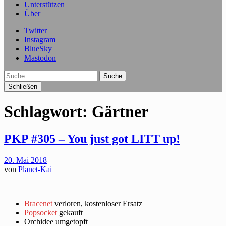
Unterstützen
Über
Twitter
Instagram
BlueSky
Mastodon
Suche
Schließen
Schlagwort:
Gärtner
PKP #305 – You just got LITT up!
20. Mai 2018
von
Planet-Kai
Bracenet
verloren, kostenloser Ersatz
Popsocket
gekauft
Orchidee umgetopft