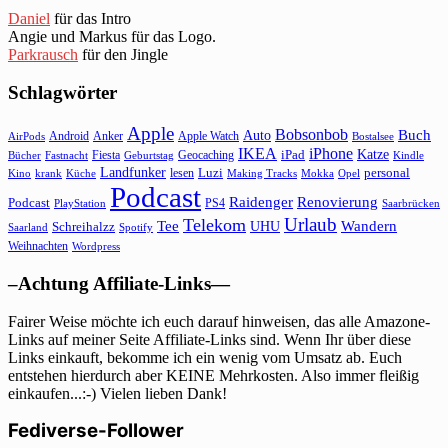
Daniel
für das Intro
Angie und Markus für das Logo.
Parkrausch
für den Jingle
Schlagwörter
Apple
Bobsonbob
Buch
Auto
Android
Anker
Apple Watch
AirPods
Bostalsee
IKEA
iPhone
Katze
Fiesta
Geocaching
iPad
Bücher
Fastnacht
Kindle
Geburtstag
Landfunker
lesen
Luzi
personal
Kino
krank
Küche
Making Tracks
Mokka
Opel
Podcast
Raidenger
Renovierung
Podcast
PS4
Saarbrücken
PlayStation
Urlaub
Telekom
Wandern
Tee
Schreihalzz
UHU
Saarland
Spotify
Weihnachten
Wordpress
–Achtung Affiliate-Links—
Fairer Weise möchte ich euch darauf hinweisen, das alle Amazone-
Links auf meiner Seite Affiliate-Links sind. Wenn Ihr über diese
Links einkauft, bekomme ich ein wenig vom Umsatz ab. Euch
entstehen hierdurch aber KEINE Mehrkosten. Also immer fleißig
einkaufen...:-) Vielen lieben Dank!
Fediverse-Follower