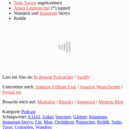
Suits Tassen
angekommen
Anker Lautsprecher
(*) rappelt
Wandern und
Instagram
Storys
Reddit
Lass ein Abo da:
In deinem Podcatcher
/
Spotify
Unterstütze mich:
Amazon Affiliate Link
/
Amazon Wunschzettel
/
Paypal me
Besuche mich auf:
Mastodon
/
Bluesky
/
Instagram
/
Meinem Blog
Kategorie
Podcast
Schlagwörter
A3143
,
Anker
,
bracenet
,
Gärtner
,
Instagram
,
Instagram Storys
,
Litt
,
Mug
,
Orchideen
,
Popsocket
,
Reddit
,
Sutits
,
Tasse
,
Umtopfen
,
Wandern