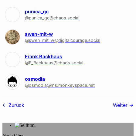
punica_gc
@punica_gc@chaos.social
swen-mit-w
@swen_mit_w@digitalcourage.social
Frank Backhaus
@F_Backhaus@chaos.social
osmodia
@osmodia@ms.monkeyspace.net
Follower-
Zurück
Weiter
Navigation
Nach Oben