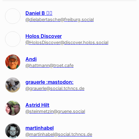
Daniel B 🏳‍🌈
@dielabertasche@freiburg.social
Holos Discover
@HolosDiscover@discover.holos.social
Andi
@hattmann@troet.cafe
grauerle :mastodon:
@grauerle@social.tchncs.de
Astrid Hilt
@steinmetzin@gruene.social
martinhabel
@martinhabel@social.tchncs.de