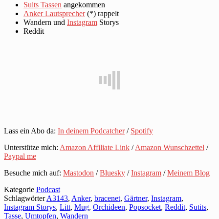
Suits Tassen
angekommen
Anker Lautsprecher
(*) rappelt
Wandern und
Instagram
Storys
Reddit
Lass ein Abo da:
In deinem Podcatcher
/
Spotify
Unterstütze mich:
Amazon Affiliate Link
/
Amazon Wunschzettel
/
Paypal me
Besuche mich auf:
Mastodon
/
Bluesky
/
Instagram
/
Meinem Blog
Kategorie
Podcast
Schlagwörter
A3143
,
Anker
,
bracenet
,
Gärtner
,
Instagram
,
Instagram Storys
,
Litt
,
Mug
,
Orchideen
,
Popsocket
,
Reddit
,
Sutits
,
Tasse
,
Umtopfen
,
Wandern