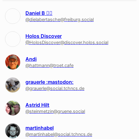
Daniel B 🏳‍🌈
@dielabertasche@freiburg.social
Holos Discover
@HolosDiscover@discover.holos.social
Andi
@hattmann@troet.cafe
grauerle :mastodon:
@grauerle@social.tchncs.de
Astrid Hilt
@steinmetzin@gruene.social
martinhabel
@martinhabel@social.tchncs.de