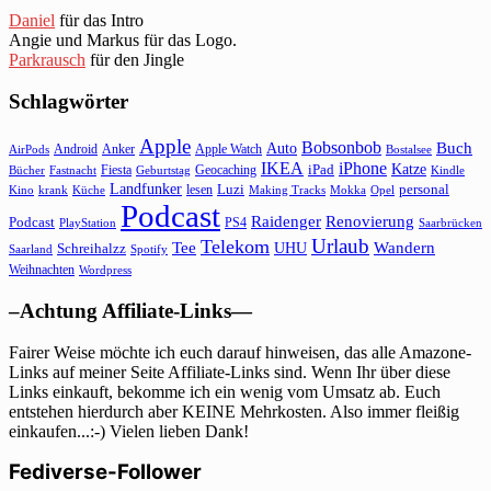
Daniel
für das Intro
Angie und Markus für das Logo.
Parkrausch
für den Jingle
Schlagwörter
Apple
Bobsonbob
Buch
Auto
Android
Anker
Apple Watch
AirPods
Bostalsee
IKEA
iPhone
Katze
Fiesta
Geocaching
iPad
Bücher
Fastnacht
Kindle
Geburtstag
Landfunker
lesen
Luzi
personal
Kino
krank
Küche
Making Tracks
Mokka
Opel
Podcast
Raidenger
Renovierung
Podcast
PS4
Saarbrücken
PlayStation
Urlaub
Telekom
Wandern
Tee
Schreihalzz
UHU
Saarland
Spotify
Weihnachten
Wordpress
–Achtung Affiliate-Links—
Fairer Weise möchte ich euch darauf hinweisen, das alle Amazone-
Links auf meiner Seite Affiliate-Links sind. Wenn Ihr über diese
Links einkauft, bekomme ich ein wenig vom Umsatz ab. Euch
entstehen hierdurch aber KEINE Mehrkosten. Also immer fleißig
einkaufen...:-) Vielen lieben Dank!
Fediverse-Follower