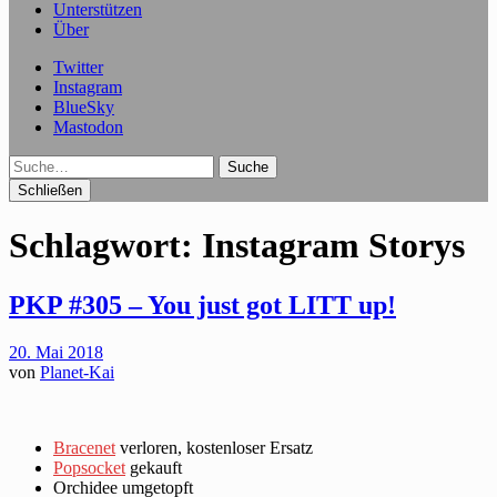
Unterstützen
Über
Twitter
Instagram
BlueSky
Mastodon
Suche
Schließen
Schlagwort:
Instagram Storys
PKP #305 – You just got LITT up!
20. Mai 2018
von
Planet-Kai
Bracenet
verloren, kostenloser Ersatz
Popsocket
gekauft
Orchidee umgetopft